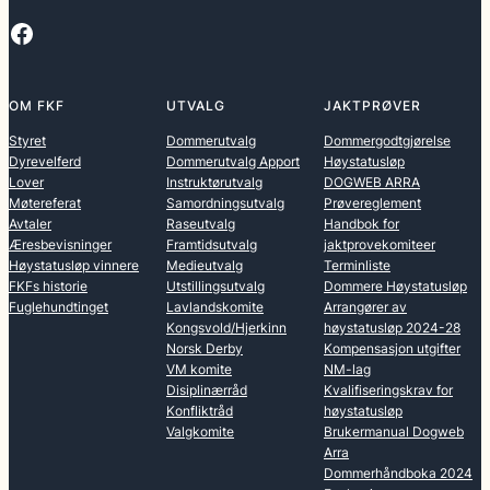
Facebook
OM FKF
UTVALG
JAKTPRØVER
Styret
Dommerutvalg
Dommergodtgjørelse
Dyrevelferd
Dommerutvalg Apport
Høystatusløp
Lover
Instruktørutvalg
DOGWEB ARRA
Møtereferat
Samordningsutvalg
Prøvereglement
Avtaler
Raseutvalg
Handbok for
Æresbevisninger
Framtidsutvalg
jaktprovekomiteer
Høystatusløp vinnere
Medieutvalg
Terminliste
FKFs historie
Utstillingsutvalg
Dommere Høystatusløp
Fuglehundtinget
Lavlandskomite
Arrangører av
Kongsvold/Hjerkinn
høystatusløp 2024-28
Norsk Derby
Kompensasjon utgifter
VM komite
NM-lag
Disiplinærråd
Kvalifiseringskrav for
Konfliktråd
høystatusløp
Valgkomite
Brukermanual Dogweb
Arra
Dommerhåndboka 2024