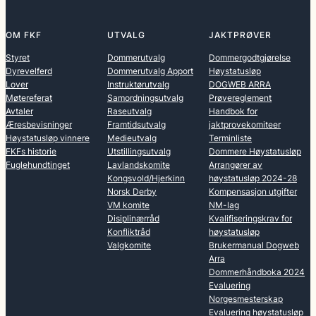
OM FKF
UTVALG
JAKTPRØVER
Styret
Dommerutvalg
Dommergodtgjørelse
Dyrevelferd
Dommerutvalg Apport
Høystatusløp
Lover
Instruktørutvalg
DOGWEB ARRA
Møtereferat
Samordningsutvalg
Prøvereglement
Avtaler
Raseutvalg
Handbok for
Æresbevisninger
Framtidsutvalg
jaktprovekomiteer
Høystatusløp vinnere
Medieutvalg
Terminliste
FKFs historie
Utstillingsutvalg
Dommere Høystatusløp
Fuglehundtinget
Lavlandskomite
Arrangører av
Kongsvold/Hjerkinn
høystatusløp 2024-28
Norsk Derby
Kompensasjon utgifter
VM komite
NM-lag
Disiplinærråd
Kvalifiseringskrav for
Konfliktråd
høystatusløp
Valgkomite
Brukermanual Dogweb
Arra
Dommerhåndboka 2024
Evaluering
Norgesmesterskap
Evaluering høystatusløp