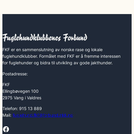
FKF er en sammenslutning av norske rase og lokale
fuglehundklubber. Formålet med FKF er å fremme interessen
for fuglehunder og bidra til utvikling av gode jakthunder.
Postadresse:
FKF
Ellingbøvegen 100
2975 Vang i Valdres
Telefon: 915 13 889
Mail:
fuglehund.fkf@forbund.nkk.no
Facebook