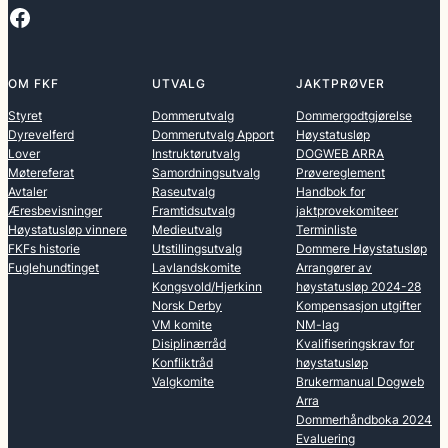
Facebook
OM FKF
UTVALG
JAKTPRØVER
Styret
Dommerutvalg
Dommergodtgjørelse
Dyrevelferd
Dommerutvalg Apport
Høystatusløp
Lover
Instruktørutvalg
DOGWEB ARRA
Møtereferat
Samordningsutvalg
Prøvereglement
Avtaler
Raseutvalg
Handbok for
Æresbevisninger
Framtidsutvalg
jaktprovekomiteer
Høystatusløp vinnere
Medieutvalg
Terminliste
FKFs historie
Utstillingsutvalg
Dommere Høystatusløp
Fuglehundtinget
Lavlandskomite
Arrangører av
Kongsvold/Hjerkinn
høystatusløp 2024-28
Norsk Derby
Kompensasjon utgifter
VM komite
NM-lag
Disiplinærråd
Kvalifiseringskrav for
Konfliktråd
høystatusløp
Valgkomite
Brukermanual Dogweb
Arra
Dommerhåndboka 2024
Evaluering