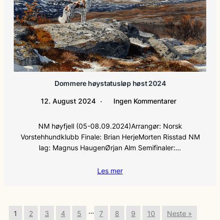
Dommere høystatusløp høst 2024
12. August 2024
Ingen Kommentarer
NM høyfjell (05-08.09.2024)Arrangør: Norsk
Vorstehhundklubb Finale: Brian HerjeMorten Risstad NM
lag: Magnus HaugenØrjan Alm Semifinaler:…
Les mer
…
1
2
3
4
5
7
8
9
10
Neste »