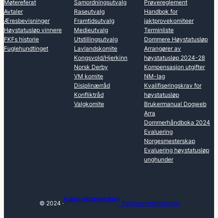
Møtereferat
Samordningsutvalg
Prøvereglement
Avtaler
Raseutvalg
Handbok for
Æresbevisninger
Framtidsutvalg
jaktprovekomiteer
Høystatusløp vinnere
Medieutvalg
Terminliste
FKFs historie
Utstillingsutvalg
Dommere Høystatusløp
Fuglehundtinget
Lavlandskomite
Arrangører av
Kongsvold/Hjerkinn
høystatusløp 2024-28
Norsk Derby
Kompensasjon utgifter
VM komite
NM-lag
Disiplinærråd
Kvalifiseringskrav for
Konfliktråd
høystatusløp
Valgkomite
Brukermanual Dogweb
Arra
Dommerhåndboka 2024
Evaluering
Norgesmesterskap
Evaluering høystatusløp
unghunder
Fuglehundklubbenes Forbund
© 2024 ·
· Personvernerklæring