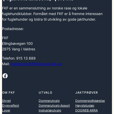
FKF er en sammenslutning av norske rase og lokale
fuglehundklubber. Formålet med FKF er å fremme interessen
for fuglehunder og bidra til utvikling av gode jakthunder.
Postadresse:
FKF
Ellingbøvegen 100
2975 Vang i Valdres
Telefon: 915 13 889
Mail:
fuglehund.fkf@forbund.nkk.no
Facebook
OM FKF
UTVALG
JAKTPRØVER
Styret
Dommerutvalg
Dommergodtgjørelse
Dyrevelferd
Dommerutvalg Apport
Høystatusløp
Lover
Instruktørutvalg
DOGWEB ARRA