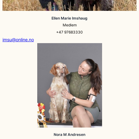
Ellen Marie Imshaug
Medlem
+47 97683330
imsu@online.no
Nora M Andresen