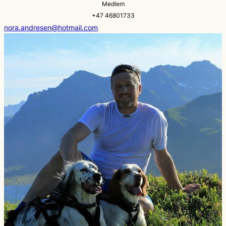
Medlem
+47 46801733
nora.andresen@hotmail.com