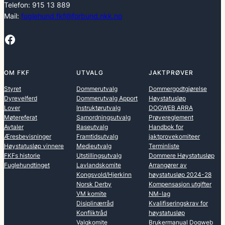
Telefon: 915 13 889
Mail:
fuglehund.fkf@forbund.nkk.no
Facebook
OM FKF
UTVALG
JAKTPRØVER
Styret
Dommerutvalg
Dommergodtgjørelse
Dyrevelferd
Dommerutvalg Apport
Høystatusløp
Lover
Instruktørutvalg
DOGWEB ARRA
Møtereferat
Samordningsutvalg
Prøvereglement
Avtaler
Raseutvalg
Handbok for
Æresbevisninger
Framtidsutvalg
jaktprovekomiteer
Høystatusløp vinnere
Medieutvalg
Terminliste
FKFs historie
Utstillingsutvalg
Dommere Høystatusløp
Fuglehundtinget
Lavlandskomite
Arrangører av
Kongsvold/Hjerkinn
høystatusløp 2024-28
Norsk Derby
Kompensasjon utgifter
VM komite
NM-lag
Disiplinærråd
Kvalifiseringskrav for
Konfliktråd
høystatusløp
Valgkomite
Brukermanual Dogweb