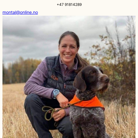
+47 91814289
montal@online.no