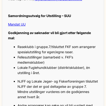
Samordningsutvalg for Utstilling – SUU
Mandat UU
Godkjenning av søknader vil bli gjort etter følgende
mal:
Raseklubb i gruppe.7/tilsluttet FKF som arrangerer
spesialutstilling for egen/egne raser.
Fellesutstillinger (samarbeid v. FKF’s
medlemsklubber)
Lokale Fuglehundklubber (distriktsklubber), èn
utstilling i året.
NJFF og Lokale Jeger- og Fiskerforeningen tilsluttet
NJFF der det er god deltagelse av gruppe 7.
Mindre utstillinger vurderes om de godkjennes
annet hvert år.
Andre arrangører kan søke og vil bli vurdert med