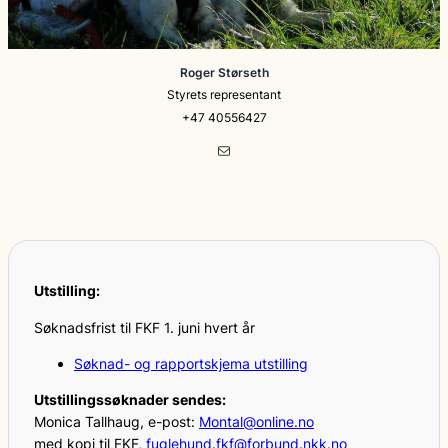
Roger Størseth
Styrets representant
+47 40556427
E-post
Utstilling:
Søknadsfrist til FKF 1. juni hvert år
Søknad- og rapportskjema utstilling
Utstillingssøknader sendes:
Monica Tallhaug, e-post:
Montal@online.no
med kopi til FKF,
fuglehund.fkf@forbund.nkk.no