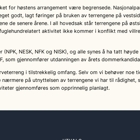
aket for høstens arrangement være begrensede. Nasjonalpar
get godt, lagt føringer på bruken av terrengene på vestside
ne de senere årene. I all hovedsak står terrengene på østsi
t fuglehundrelatert aktivitet ikke kommer i konflikt med vill
 (NPK, NESK, NFK og NISK), og alle synes å ha tatt høyde f
F, som gjennomfører utdanningen av årets dommerkandidat
erveterreng i tilstrekkelig omfang. Selv om vi behøver noe ti
 se nærmere på utnyttelsen av terrengene vi har til rådighet
tiviteter gjennomføres som opprinnelig planlagt.