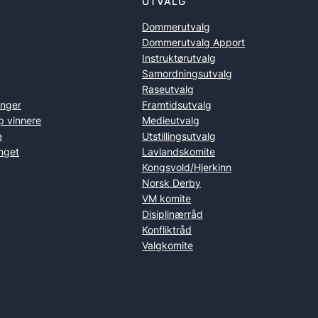
UTVALG
Dommerutvalg
Dommerutvalg Apport
Instruktørutvalg
Samordningsutvalg
Raseutvalg
inger
Framtidsutvalg
p vinnere
Medieutvalg
e
Utstillingsutvalg
nget
Lavlandskomite
Kongsvold/Hjerkinn
Norsk Derby
VM komite
Disiplinærråd
Konfliktråd
Valgkomite