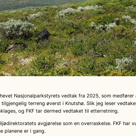
phevet Nasjonalparkstyrets vedtak fra 2025, som medfører 
ilgjengelig terreng øverst i Knutshø. Slik jeg leser vedtake
klages, og FKF tar dermed vedtaket til etterretning.
ljødirektoratets avgjørelse som en overraskelse. FKF har v
e planene er i gang.