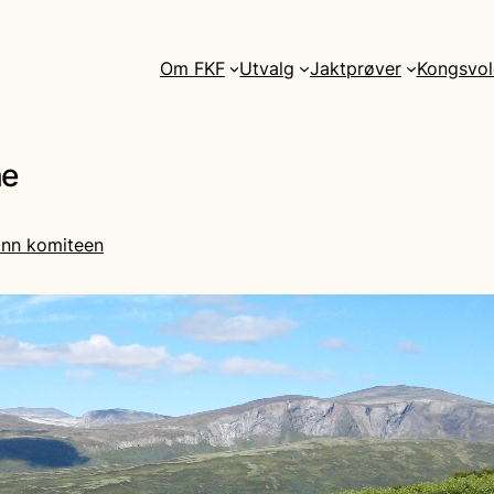
Om FKF
Utvalg
Jaktprøver
Kongsvol
ne
inn komiteen