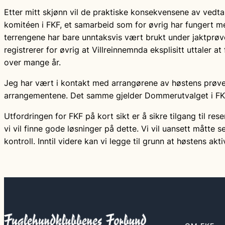
Etter mitt skjønn vil de praktiske konsekvensene av vedt
komitéen i FKF, et samarbeid som for øvrig har fungert me
terrengene har bare unntaksvis vært brukt under jaktprøve
registrerer for øvrig at Villreinnemnda eksplisitt uttaler a
over mange år.
Jeg har vært i kontakt med arrangørene av høstens prøver
arrangementene. Det samme gjelder Dommerutvalget i FK
Utfordringen for FKF på kort sikt er å sikre tilgang til res
vi vil finne gode løsninger på dette. Vi vil uansett måtte
kontroll. Inntil videre kan vi legge til grunn at høstens ak