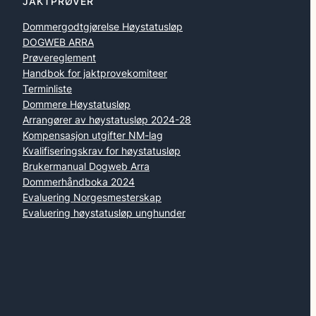
JAKTPRØVER
Dommergodtgjørelse Høystatusløp
DOGWEB ARRA
Prøvereglement
Handbok for jaktprovekomiteer
Terminliste
Dommere Høystatusløp
Arrangører av høystatusløp 2024-28
Kompensasjon utgifter NM-lag
Kvalifiseringskrav for høystatusløp
Brukermanual Dogweb Arra
Dommerhåndboka 2024
Evaluering Norgesmesterskap
Evaluering høystatusløp unghunder