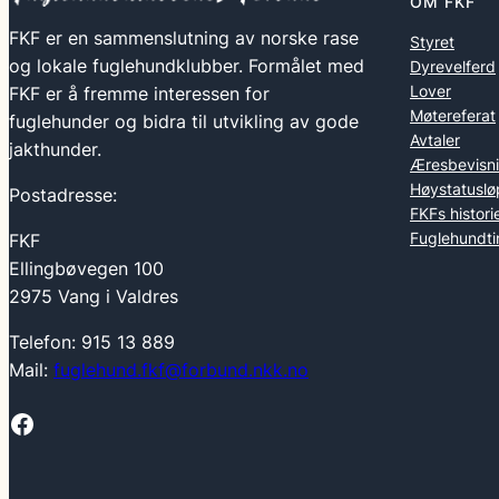
OM FKF
FKF er en sammenslutning av norske rase
Styret
og lokale fuglehundklubber. Formålet med
Dyrevelferd
Lover
FKF er å fremme interessen for
Møtereferat
fuglehunder og bidra til utvikling av gode
Avtaler
jakthunder.
Æresbevisn
Høystatuslø
Postadresse:
FKFs histori
Fuglehundti
FKF
Ellingbøvegen 100
2975 Vang i Valdres
Telefon: 915 13 889
Mail:
fuglehund.fkf@forbund.nkk.no
Facebook