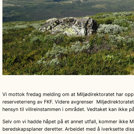
Vi mottok fredag melding om at Miljødirektoratet har op
reserveterreng av FKF. Videre avgrenser Miljødirektoratet t
hensyn til villreinstammen i området. Vedtaket kan ikke på
Selv om vi hadde håpet på et annet utfall, kommer ikke Mi
beredskapsplaner deretter. Arbeidet med å iverksette diss