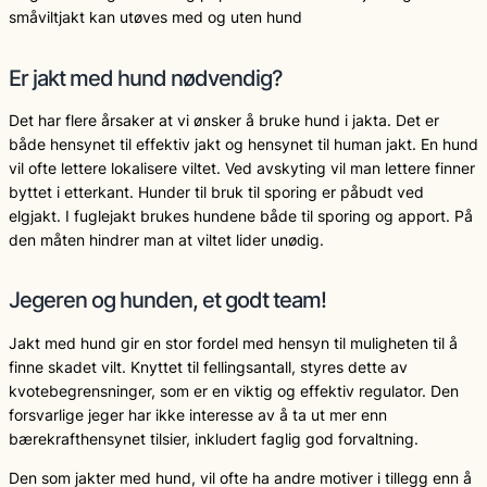
småviltjakt kan utøves med og uten hund
Er jakt med hund nødvendig?
Det har flere årsaker at vi ønsker å bruke hund i jakta. Det er
både hensynet til effektiv jakt og hensynet til human jakt. En hund
vil ofte lettere lokalisere viltet. Ved avskyting vil man lettere finner
byttet i etterkant. Hunder til bruk til sporing er påbudt ved
elgjakt. I fuglejakt brukes hundene både til sporing og apport. På
den måten hindrer man at viltet lider unødig.
Jegeren og hunden, et godt team!
Jakt med hund gir en stor fordel med hensyn til muligheten til å
finne skadet vilt. Knyttet til fellingsantall, styres dette av
kvotebegrensninger, som er en viktig og effektiv regulator. Den
forsvarlige jeger har ikke interesse av å ta ut mer enn
bærekrafthensynet tilsier, inkludert faglig god forvaltning.
Den som jakter med hund, vil ofte ha andre motiver i tillegg enn å