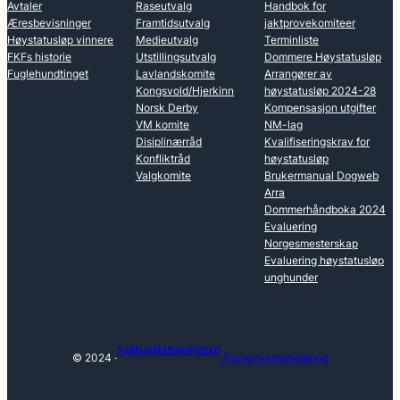
Avtaler
Raseutvalg
Handbok for
Æresbevisninger
Framtidsutvalg
jaktprovekomiteer
Høystatusløp vinnere
Medieutvalg
Terminliste
FKFs historie
Utstillingsutvalg
Dommere Høystatusløp
Fuglehundtinget
Lavlandskomite
Arrangører av
Kongsvold/Hjerkinn
høystatusløp 2024-28
Norsk Derby
Kompensasjon utgifter
VM komite
NM-lag
Disiplinærråd
Kvalifiseringskrav for
Konfliktråd
høystatusløp
Valgkomite
Brukermanual Dogweb
Arra
Dommerhåndboka 2024
Evaluering
Norgesmesterskap
Evaluering høystatusløp
unghunder
Fuglehundklubbenes Forbund
© 2024 ·
· Personvernerklæring