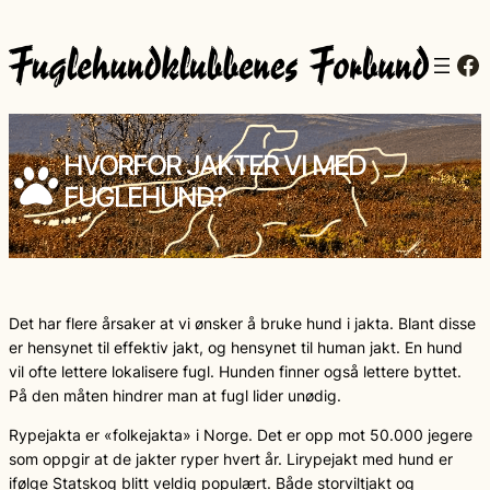
Fa
HVORFOR JAKTER VI MED
FUGLEHUND?
Det har flere årsaker at vi ønsker å bruke hund i jakta. Blant disse
er hensynet til effektiv jakt, og hensynet til human jakt. En hund
vil ofte lettere lokalisere fugl. Hunden finner også lettere byttet.
På den måten hindrer man at fugl lider unødig.
Rypejakta er «folkejakta» i Norge. Det er opp mot 50.000 jegere
som oppgir at de jakter ryper hvert år. Lirypejakt med hund er
ifølge Statskog blitt veldig populært. Både storviltjakt og