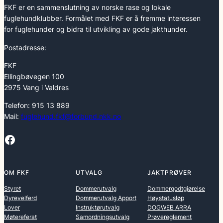
FKF er en sammenslutning av norske rase og lokale
fuglehundklubber. Formålet med FKF er å fremme interessen
for fuglehunder og bidra til utvikling av gode jakthunder.
Postadresse:
FKF
Ellingbøvegen 100
2975 Vang i Valdres
Telefon: 915 13 889
Mail:
fuglehund.fkf@forbund.nkk.no
Facebook
OM FKF
UTVALG
JAKTPRØVER
Styret
Dommerutvalg
Dommergodtgjørelse
Dyrevelferd
Dommerutvalg Apport
Høystatusløp
Lover
Instruktørutvalg
DOGWEB ARRA
Møtereferat
Samordningsutvalg
Prøvereglement