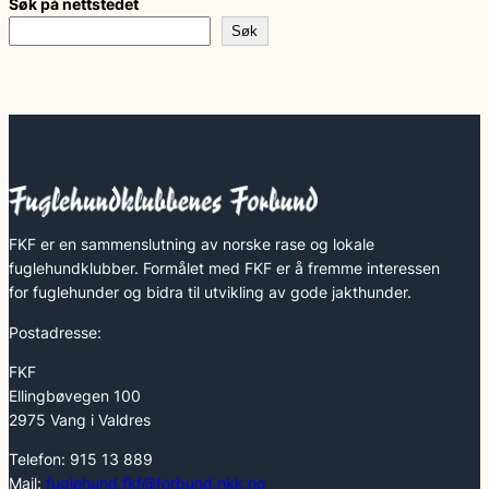
Søk på nettstedet
Søk
FKF er en sammenslutning av norske rase og lokale
fuglehundklubber. Formålet med FKF er å fremme interessen
for fuglehunder og bidra til utvikling av gode jakthunder.
Postadresse:
FKF
Ellingbøvegen 100
2975 Vang i Valdres
Telefon: 915 13 889
Mail:
fuglehund.fkf@forbund.nkk.no