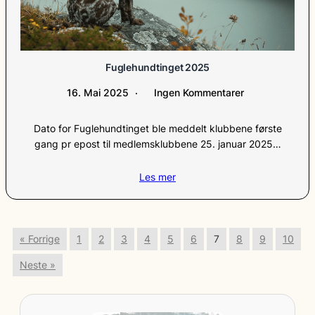
Fuglehundtinget 2025
16. Mai 2025
Ingen Kommentarer
Dato for Fuglehundtinget ble meddelt klubbene første
gang pr epost til medlemsklubbene 25. januar 2025…
Les mer
« Forrige
1
2
3
4
5
6
7
8
9
10
Neste »