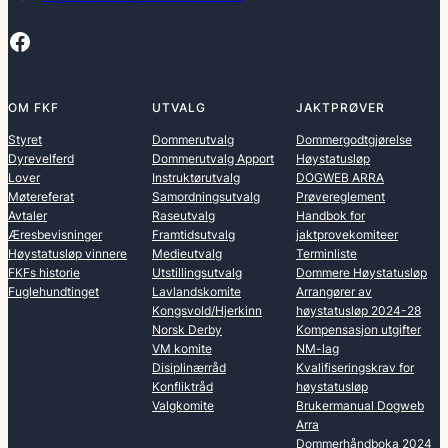
Facebook
OM FKF
UTVALG
JAKTPRØVER
Styret
Dommerutvalg
Dommergodtgjørelse
Dyrevelferd
Dommerutvalg Apport
Høystatusløp
Lover
Instruktørutvalg
DOGWEB ARRA
Møtereferat
Samordningsutvalg
Prøvereglement
Avtaler
Raseutvalg
Handbok for
Æresbevisninger
Framtidsutvalg
jaktprovekomiteer
Høystatusløp vinnere
Medieutvalg
Terminliste
FKFs historie
Utstillingsutvalg
Dommere Høystatusløp
Fuglehundtinget
Lavlandskomite
Arrangører av
Kongsvold/Hjerkinn
høystatusløp 2024-28
Norsk Derby
Kompensasjon utgifter
VM komite
NM-lag
Disiplinærråd
Kvalifiseringskrav for
Konfliktråd
høystatusløp
Valgkomite
Brukermanual Dogweb
Arra
Dommerhåndboka 2024