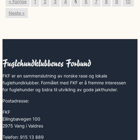
« Forrige
1
2
3
4
5
6
7
8
9
10
Neste »
FKF er en sammenslutning av norske rase og lokale
fuglehundklubber. Formålet med FKF er å fremme interessen
for fuglehunder og bidra til utvikling av gode jakthunder.
Postadresse:
FKF
Ellingbøvegen 100
2975 Vang i Valdres
Telefon: 915 13 889