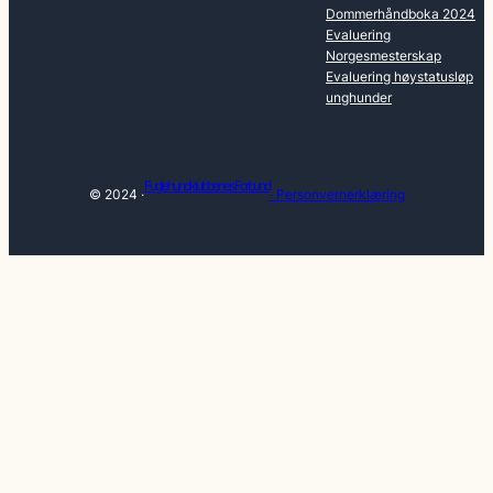
Dommerhåndboka 2024
Evaluering
Norgesmesterskap
Evaluering høystatusløp
unghunder
Fuglehundklubbenes Forbund
© 2024 ·
· Personvernerklæring