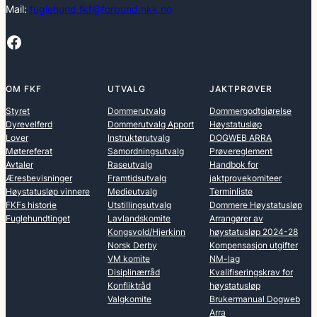
Mail:
fuglehund.fkf@forbund.nkk.no
Facebook
OM FKF
UTVALG
JAKTPRØVER
Styret
Dommerutvalg
Dommergodtgjørelse
Dyrevelferd
Dommerutvalg Apport
Høystatusløp
Lover
Instruktørutvalg
DOGWEB ARRA
Møtereferat
Samordningsutvalg
Prøvereglement
Avtaler
Raseutvalg
Handbok for
Æresbevisninger
Framtidsutvalg
jaktprovekomiteer
Høystatusløp vinnere
Medieutvalg
Terminliste
FKFs historie
Utstillingsutvalg
Dommere Høystatusløp
Fuglehundtinget
Lavlandskomite
Arrangører av
Kongsvold/Hjerkinn
høystatusløp 2024-28
Norsk Derby
Kompensasjon utgifter
VM komite
NM-lag
Disiplinærråd
Kvalifiseringskrav for
Konfliktråd
høystatusløp
Valgkomite
Brukermanual Dogweb
Arra