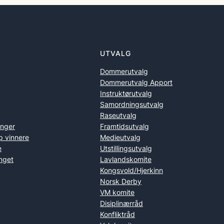
UTVALG
Dommerutvalg
Dommerutvalg Apport
Instruktørutvalg
Samordningsutvalg
Raseutvalg
inger
Framtidsutvalg
p vinnere
Medieutvalg
e
Utstillingsutvalg
nget
Lavlandskomite
Kongsvold/Hjerkinn
Norsk Derby
VM komite
Disiplinærråd
Konfliktråd