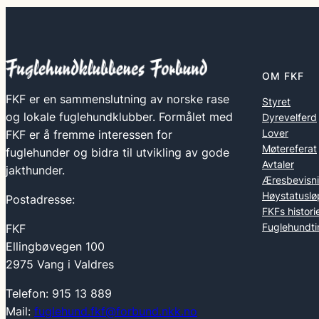
OM FKF
FKF er en sammenslutning av norske rase
Styret
og lokale fuglehundklubber. Formålet med
Dyrevelferd
Lover
FKF er å fremme interessen for
Møtereferat
fuglehunder og bidra til utvikling av gode
Avtaler
jakthunder.
Æresbevisn
Høystatuslø
Postadresse:
FKFs histori
Fuglehundti
FKF
Ellingbøvegen 100
2975 Vang i Valdres
Telefon: 915 13 889
Mail:
fuglehund.fkf@forbund.nkk.no