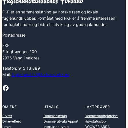
FKF er en sammenslutning av norske rase og lokale
fuglehundklubber. Formålet med FKF er å fremme interessen
for fuglehunder og bidra til utvikling av gode jakthunder.
Postadresse:
FKF
Ellingbøvegen 100
2975 Vang i Valdres
Telefon: 915 13 889
Mail:
fuglehund.fkf@forbund.nkk.no
Facebook
OM FKF
UTVALG
JAKTPRØVER
Styret
Dommerutvalg
Dommergodtgjørelse
Dyrevelferd
Dommerutvalg Apport
Høystatusløp
Lover
Instruktørutvalg
DOGWEB ARRA