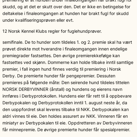
skudd, og at det er skutt over den. Det er ikke en betingelse for
deltakelse i finaleomgangen at hunden har brakt fugl for skudd
under kvalifiseringsprøven eller evt.
12 Norsk Kennel Klubs regler for fuglehundprøver.
semifinale. De to hunder som tildeles 1. og 2. premie skal ha vært
prøvet direkte mot hverandre i finaleomgangen innen endelige
premiegrader fastsettes. Den øvrige premierekkefølge kan
fastsettes ved skjønn. Dommerne kan holde tilbake inntil samtlige
premier, i fall ingen hund finnes verdig til premiering i Norsk
Derby. De premierte hunder får pengepremier. Dessuten
premieres på følgende måte: Den seirende hund tildeles tittelen
NORSK DERBYVINNER (årstall) og hundens og eierens navn
innføres i Derbyprotokollen. Hundens eier får rett til å oppbevare
Derbypokalen og Derbyprotokollen inntil 1. august neste år, da
den uoppfordret skal leveres tilbake til NKK. Derbypokalen kan
aldri vinnes til eie. Den holdes assurert av NKK. Vinneren får en
miniatyr av Derbypokalen til eie. Oppdretteren av Derbyvinneren
får minnepremie. De øvrige premierte hunder får spesialpremier.