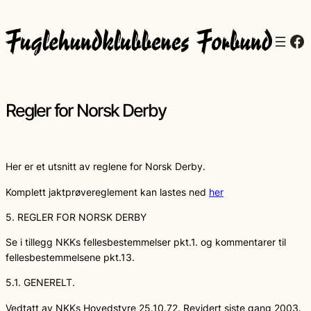
Fa
Regler for Norsk Derby
Her er et utsnitt av reglene for Norsk Derby.
Komplett jaktprøvereglement kan lastes ned
her
5. REGLER FOR NORSK DERBY
Se i tillegg NKKs fellesbestemmelser pkt.1. og kommentarer til
fellesbestemmelsene pkt.13.
5.1. GENERELT.
Vedtatt av NKKs Hovedstyre 25.10.72. Revidert siste gang 2003.