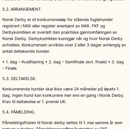
5.2. ARRANGEMENT.
Norsk Derby er et konkurranseløp for stående fuglehunder
registrert i NKK eller register anerkjent av NKK. FKF og
Derbykomitèen er overlatt den praktiske gjennomføringen av
Norsk Derby. Derbykomitèen kunngjør når og hvor Norsk Derby
avholdes. Konkurransen avvikles over 2 eller 3 dager avhengig av
antall deltakende hunder.
• 1. dag – Kvalifisering • 2. dag – Semifinale (evt. finale) • 3. dag
– Finale.
5.3. DELTAKELSE.
Konkurrerende hunder skal ikke være 24 måneder på løpets 1.
dag. Ingen hund kan konkurrere mer enn en gang i Norsk Derby.
Krav til deltakelse er 1. premie UK.
5.4. PÅMELDING.
Påmeldingsfristen til Norsk derby settes til 1. mai samme år som
prøven avholdes. Påmeldingsavgiften fastsettes av FKF.