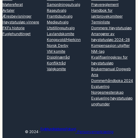
Møtereferat
Samordningsutvalg
Prøvereglement
Avtaler
Raseutvalg
Handbok for
Æresbevisninger
Framtidsutvalg
jaktprovekomiteer
Høystatusløp vinnere
Medieutvalg
Terminliste
FKFs historie
Utstillingsutvalg
Dommere Høystatusløp
Fuglehundtinget
Lavlandskomite
Arrangører av
Kongsvold/Hjerkinn
høystatusløp 2024-28
Norsk Derby
Kompensasjon utgifter
VM komite
NM-lag
Disiplinærråd
Kvalifiseringskrav for
Konfliktråd
høystatusløp
Valgkomite
Brukermanual Dogweb
Arra
Dommerhåndboka 2024
Evaluering
Norgesmesterskap
Evaluering høystatusløp
unghunder
Fuglehundklubbenes Forbund
© 2024 ·
· Personvernerklæring