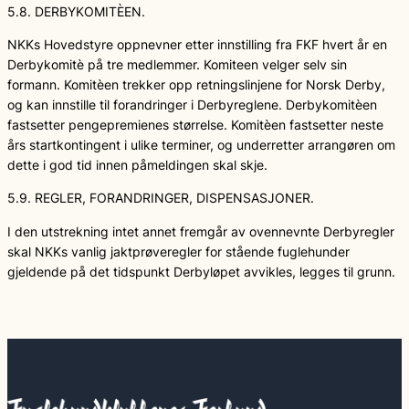
5.8. DERBYKOMITÈEN.
NKKs Hovedstyre oppnevner etter innstilling fra FKF hvert år en
Derbykomitè på tre medlemmer. Komiteen velger selv sin
formann. Komitèen trekker opp retningslinjene for Norsk Derby,
og kan innstille til forandringer i Derbyreglene. Derbykomitèen
fastsetter pengepremienes størrelse. Komitèen fastsetter neste
års startkontingent i ulike terminer, og underretter arrangøren om
dette i god tid innen påmeldingen skal skje.
5.9. REGLER, FORANDRINGER, DISPENSASJONER.
I den utstrekning intet annet fremgår av ovennevnte Derbyregler
skal NKKs vanlig jaktprøveregler for stående fuglehunder
gjeldende på det tidspunkt Derbyløpet avvikles, legges til grunn.