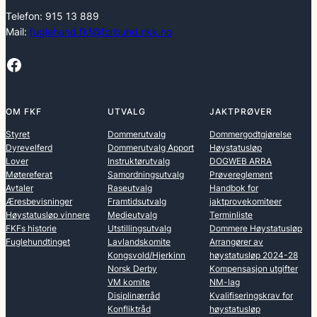
Telefon: 915 13 889
Mail:
fuglehund.fkf@forbund.nkk.no
Facebook
OM FKF
UTVALG
JAKTPRØVER
Styret
Dommerutvalg
Dommergodtgjørelse
Dyrevelferd
Dommerutvalg Apport
Høystatusløp
Lover
Instruktørutvalg
DOGWEB ARRA
Møtereferat
Samordningsutvalg
Prøvereglement
Avtaler
Raseutvalg
Handbok for
Æresbevisninger
Framtidsutvalg
jaktprovekomiteer
Høystatusløp vinnere
Medieutvalg
Terminliste
FKFs historie
Utstillingsutvalg
Dommere Høystatusløp
Fuglehundtinget
Lavlandskomite
Arrangører av
Kongsvold/Hjerkinn
høystatusløp 2024-28
Norsk Derby
Kompensasjon utgifter
VM komite
NM-lag
Disiplinærråd
Kvalifiseringskrav for
Konfliktråd
høystatusløp