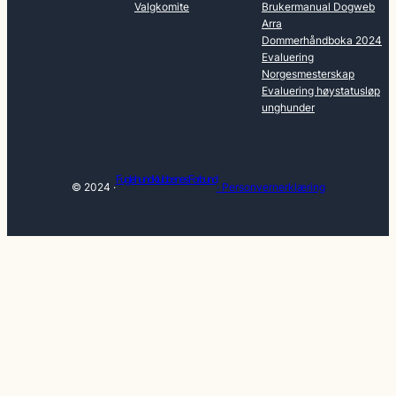
Valgkomite
Brukermanual Dogweb
Arra
Dommerhåndboka 2024
Evaluering
Norgesmesterskap
Evaluering høystatusløp
unghunder
Fuglehundklubbenes Forbund
© 2024 ·
· Personvernerklæring