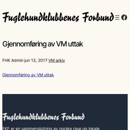
Fa
Gjennomføring av VM uttak
FHK Admin
·
jun 13, 2017
·
VM arkiv
Gjennomføring av VM uttak
FKF er en sammenslutning av norske rase og lokale