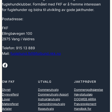
fuglehundklubber. Formålet med FKF er å fremme interessen
for fuglehunder og bidra til utvikling av gode jakthunder.
Postadresse:
FKF
Ellingbøvegen 100
2975 Vang i Valdres
Telefon: 915 13 889
Mail:
fuglehund.fkf@forbund.nkk.no
Facebook
OM FKF
UTVALG
JAKTPRØVER
Styret
Dommerutvalg
Dommergodtgjørelse
Dyrevelferd
Dommerutvalg Apport
Høystatusløp
Lover
Instruktørutvalg
DOGWEB ARRA
Møtereferat
Samordningsutvalg
Prøvereglement
Avtaler
Raseutvalg
Handbok for