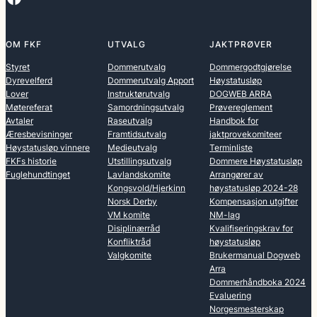
OM FKF
UTVALG
JAKTPRØVER
Styret
Dommerutvalg
Dommergodtgjørelse
Dyrevelferd
Dommerutvalg Apport
Høystatusløp
Lover
Instruktørutvalg
DOGWEB ARRA
Møtereferat
Samordningsutvalg
Prøvereglement
Avtaler
Raseutvalg
Handbok for
Æresbevisninger
Framtidsutvalg
jaktprovekomiteer
Høystatusløp vinnere
Medieutvalg
Terminliste
FKFs historie
Utstillingsutvalg
Dommere Høystatusløp
Fuglehundtinget
Lavlandskomite
Arrangører av
Kongsvold/Hjerkinn
høystatusløp 2024-28
Norsk Derby
Kompensasjon utgifter
VM komite
NM-lag
Disiplinærråd
Kvalifiseringskrav for
Konfliktråd
høystatusløp
Valgkomite
Brukermanual Dogweb
Arra
Dommerhåndboka 2024
Evaluering
Norgesmesterskap