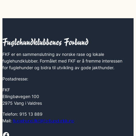
FKF er en sammenslutning av norske rase og lokale
fuglehundklubber. Formålet med FKF er å fremme interessen
for fuglehunder og bidra til utvikling av gode jakthunder.
Postadresse:
FKF
Ellingbøvegen 100
2975 Vang i Valdres
Telefon: 915 13 889
Mail:
fuglehund.fkf@forbund.nkk.no
Facebook