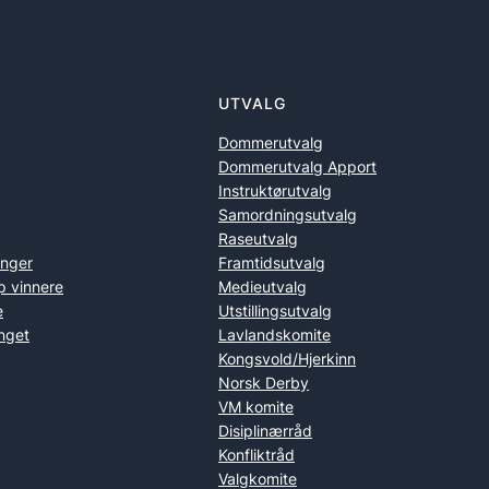
UTVALG
Dommerutvalg
Dommerutvalg Apport
Instruktørutvalg
Samordningsutvalg
Raseutvalg
inger
Framtidsutvalg
p vinnere
Medieutvalg
e
Utstillingsutvalg
nget
Lavlandskomite
Kongsvold/Hjerkinn
Norsk Derby
VM komite
Disiplinærråd
Konfliktråd
Valgkomite