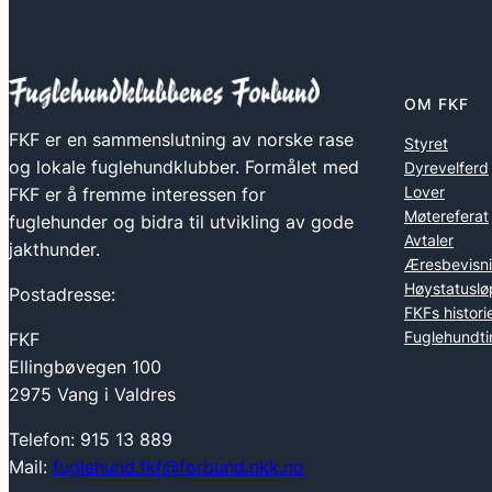
OM FKF
FKF er en sammenslutning av norske rase
Styret
og lokale fuglehundklubber. Formålet med
Dyrevelferd
Lover
FKF er å fremme interessen for
Møtereferat
fuglehunder og bidra til utvikling av gode
Avtaler
jakthunder.
Æresbevisn
Høystatuslø
Postadresse:
FKFs histori
Fuglehundti
FKF
Ellingbøvegen 100
2975 Vang i Valdres
Telefon: 915 13 889
Mail:
fuglehund.fkf@forbund.nkk.no