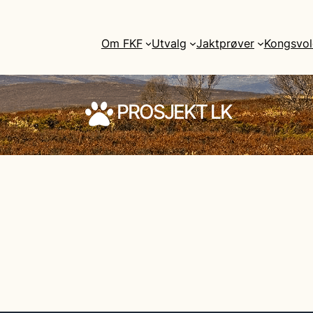
Om FKF
Utvalg
Jaktprøver
Kongsvol
PROSJEKT LK