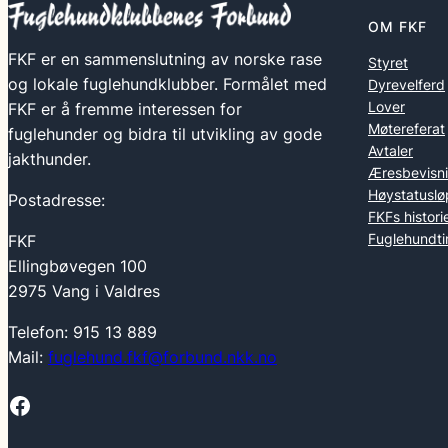
OM FKF
FKF er en sammenslutning av norske rase
Styret
og lokale fuglehundklubber. Formålet med
Dyrevelferd
Lover
FKF er å fremme interessen for
Møtereferat
fuglehunder og bidra til utvikling av gode
Avtaler
jakthunder.
Æresbevisn
Høystatuslø
Postadresse:
FKFs histori
Fuglehundti
FKF
Ellingbøvegen 100
2975 Vang i Valdres
Telefon: 915 13 889
Mail:
fuglehund.fkf@forbund.nkk.no
Facebook