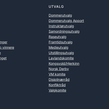
UTVALG
Dommerutvalg
Dommerutvalg Apport
Instruktørutvalg
Samordningsutvalg
Raseutvalg
inger
Framtidsutvalg
p vinnere
Medieutvalg
e
Utstillingsutvalg
nget
Lavlandskomite
Kongsvold/Hjerkinn
Norsk Derby
VM komite
Disiplinærråd
Konfliktråd
Valgkomite