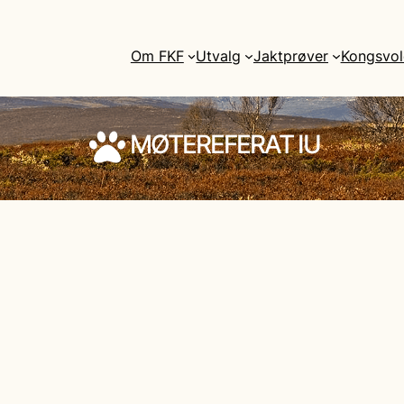
Om FKF
Utvalg
Jaktprøver
Kongsvol
MØTEREFERAT IU