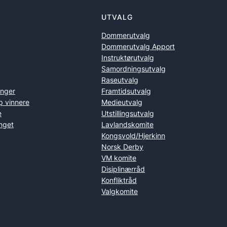
UTVALG
Dommerutvalg
Dommerutvalg Apport
Instruktørutvalg
Samordningsutvalg
Raseutvalg
inger
Framtidsutvalg
p vinnere
Medieutvalg
e
Utstillingsutvalg
nget
Lavlandskomite
Kongsvold/Hjerkinn
Norsk Derby
VM komite
Disiplinærråd
Konfliktråd
Valgkomite