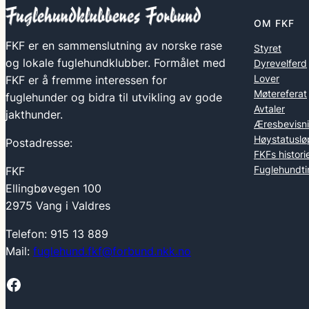
OM FKF
FKF er en sammenslutning av norske rase
Styret
og lokale fuglehundklubber. Formålet med
Dyrevelferd
Lover
FKF er å fremme interessen for
Møtereferat
fuglehunder og bidra til utvikling av gode
Avtaler
jakthunder.
Æresbevisn
Høystatuslø
Postadresse:
FKFs histori
Fuglehundti
FKF
Ellingbøvegen 100
2975 Vang i Valdres
Telefon: 915 13 889
Mail:
fuglehund.fkf@forbund.nkk.no
Facebook