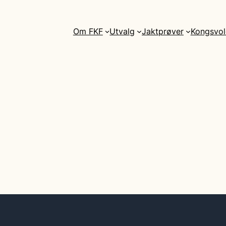
Om FKF
Utvalg
Jaktprøver
Kongsvol