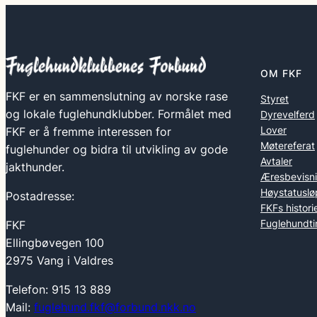
OM FKF
FKF er en sammenslutning av norske rase
Styret
og lokale fuglehundklubber. Formålet med
Dyrevelferd
Lover
FKF er å fremme interessen for
Møtereferat
fuglehunder og bidra til utvikling av gode
Avtaler
jakthunder.
Æresbevisn
Høystatuslø
Postadresse:
FKFs histori
Fuglehundti
FKF
Ellingbøvegen 100
2975 Vang i Valdres
Telefon: 915 13 889
Mail:
fuglehund.fkf@forbund.nkk.no