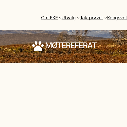
Om FKF
Utvalg
Jaktprøver
Kongsvol
MØTEREFERAT