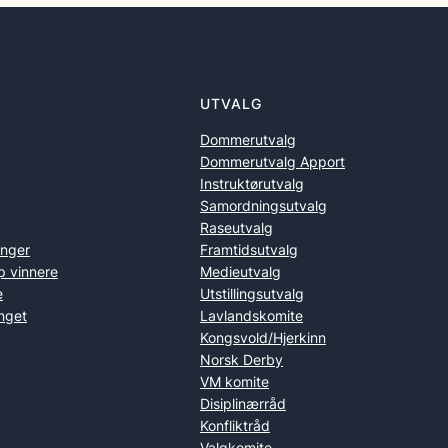
UTVALG
Dommerutvalg
Dommerutvalg Apport
Instruktørutvalg
Samordningsutvalg
Raseutvalg
inger
Framtidsutvalg
p vinnere
Medieutvalg
e
Utstillingsutvalg
nget
Lavlandskomite
Kongsvold/Hjerkinn
Norsk Derby
VM komite
Disiplinærråd
Konfliktråd
Valgkomite