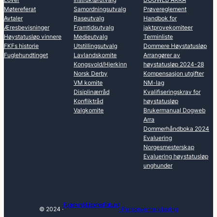
Møtereferat
Samordningsutvalg
Prøvereglement
Avtaler
Raseutvalg
Handbok for
Æresbevisninger
Framtidsutvalg
jaktprovekomiteer
Høystatusløp vinnere
Medieutvalg
Terminliste
FKFs historie
Utstillingsutvalg
Dommere Høystatusløp
Fuglehundtinget
Lavlandskomite
Arrangører av
Kongsvold/Hjerkinn
høystatusløp 2024-28
Norsk Derby
Kompensasjon utgifter
VM komite
NM-lag
Disiplinærråd
Kvalifiseringskrav for
Konfliktråd
høystatusløp
Valgkomite
Brukermanual Dogweb
Arra
Dommerhåndboka 2024
Evaluering
Norgesmesterskap
Evaluering høystatusløp
unghunder
Fuglehundklubbenes Forbund
© 2024 ·
· Personvernerklæring