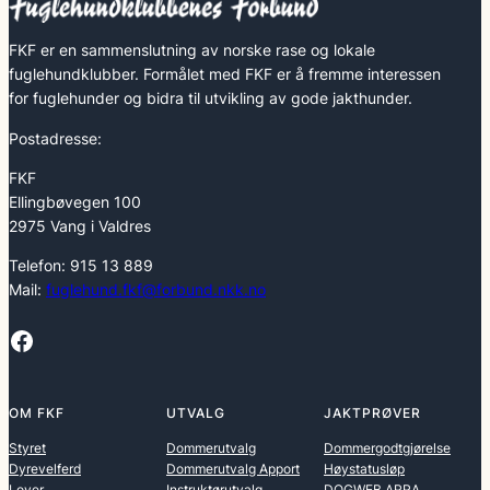
FKF er en sammenslutning av norske rase og lokale
fuglehundklubber. Formålet med FKF er å fremme interessen
for fuglehunder og bidra til utvikling av gode jakthunder.
Postadresse:
FKF
Ellingbøvegen 100
2975 Vang i Valdres
Telefon: 915 13 889
Mail:
fuglehund.fkf@forbund.nkk.no
Facebook
OM FKF
UTVALG
JAKTPRØVER
Styret
Dommerutvalg
Dommergodtgjørelse
Dyrevelferd
Dommerutvalg Apport
Høystatusløp
Lover
Instruktørutvalg
DOGWEB ARRA