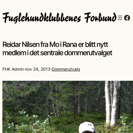
Fa
Reidar Nilsen fra Mo i Rana er blitt nytt
medlem i det sentrale dommerutvalget
FHK Admin
·
nov 24, 2013
·
Dommerutvalg