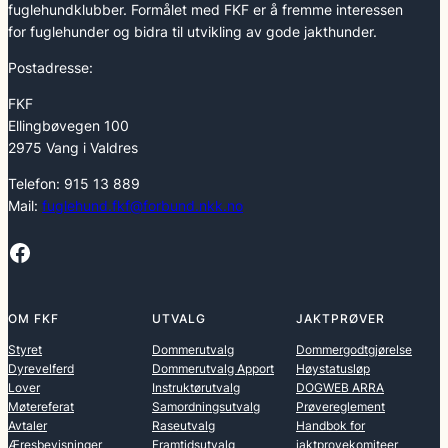
fuglehundklubber. Formålet med FKF er å fremme interessen
for fuglehunder og bidra til utvikling av gode jakthunder.
Postadresse:
FKF
Ellingbøvegen 100
2975 Vang i Valdres
Telefon: 915 13 889
Mail:
fuglehund.fkf@forbund.nkk.no
Facebook
OM FKF
UTVALG
JAKTPRØVER
Styret
Dommerutvalg
Dommergodtgjørelse
Dyrevelferd
Dommerutvalg Apport
Høystatusløp
Lover
Instruktørutvalg
DOGWEB ARRA
Møtereferat
Samordningsutvalg
Prøvereglement
Avtaler
Raseutvalg
Handbok for
Æresbevisninger
Framtidsutvalg
jaktprovekomiteer