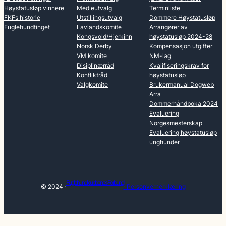
Høystatusløp vinnere
Medieutvalg
Terminliste
FKFs historie
Utstillingsutvalg
Dommere Høystatusløp
Fuglehundtinget
Lavlandskomite
Arrangører av
Kongsvold/Hjerkinn
høystatusløp 2024-28
Norsk Derby
Kompensasjon utgifter
VM komite
NM-lag
Disiplinærråd
Kvalifiseringskrav for
Konfliktråd
høystatusløp
Valgkomite
Brukermanual Dogweb
Arra
Dommerhåndboka 2024
Evaluering
Norgesmesterskap
Evaluering høystatusløp
unghunder
Fuglehundklubbenes Forbund
© 2024 ·
· Personvernerklæring