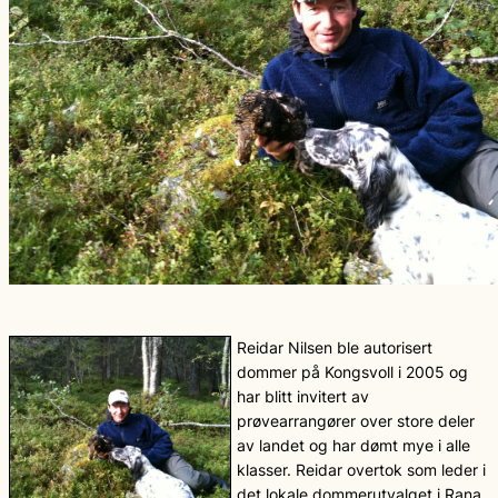
Reidar Nilsen ble autorisert
dommer på Kongsvoll i 2005 og
har blitt invitert av
prøvearrangører over store deler
av landet og har dømt mye i alle
klasser. Reidar overtok som leder i
det lokale dommerutvalget i Rana