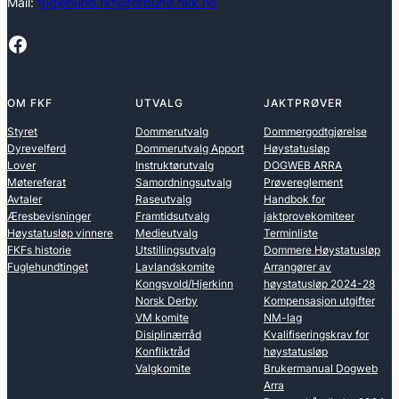
Mail:
fuglehund.fkf@forbund.nkk.no
Facebook
OM FKF
UTVALG
JAKTPRØVER
Styret
Dommerutvalg
Dommergodtgjørelse
Dyrevelferd
Dommerutvalg Apport
Høystatusløp
Lover
Instruktørutvalg
DOGWEB ARRA
Møtereferat
Samordningsutvalg
Prøvereglement
Avtaler
Raseutvalg
Handbok for
Æresbevisninger
Framtidsutvalg
jaktprovekomiteer
Høystatusløp vinnere
Medieutvalg
Terminliste
FKFs historie
Utstillingsutvalg
Dommere Høystatusløp
Fuglehundtinget
Lavlandskomite
Arrangører av
Kongsvold/Hjerkinn
høystatusløp 2024-28
Norsk Derby
Kompensasjon utgifter
VM komite
NM-lag
Disiplinærråd
Kvalifiseringskrav for
Konfliktråd
høystatusløp
Valgkomite
Brukermanual Dogweb
Arra