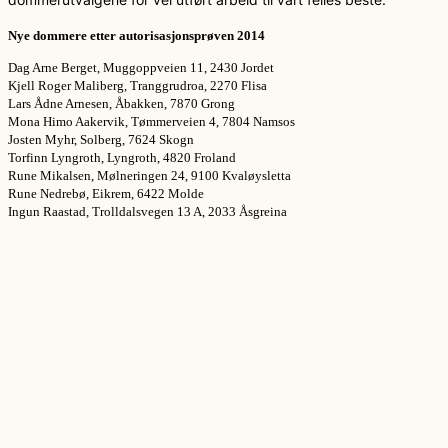
Nye dommere etter autorisasjonsprøven 2014
Dag Arne Berget
,
Muggoppveien 11, 2430 Jordet
Kjell Roger Maliberg, Tranggrudroa, 2270 Flisa
Lars Ådne Arnesen, Åbakken, 7870 Grong
Mona Himo Aakervik, Tømmerveien 4, 7804 Namsos
Josten Myhr, Solberg, 7624 Skogn
Torfinn Lyngroth
,
Lyngroth
,
4820 Froland
Rune Mikalsen, Mølneringen 24, 9100 Kvaløysletta
Rune Nedrebø, Eikrem, 6422 Molde
Ingun Raastad, Trolldalsvegen 13 A, 2033 Åsgreina