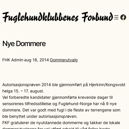
Fa
Nye Dommere
FHK Admin
·
aug 18, 2014
·
Dommerutvalg
Autorisasjonsprøven 2014 ble gjennomført på Hjerkinn/Kongsvold
helga 15. – 17. august.
Vel forberedte kandidater gjennomførte krevende dager til
sensorenes tilfredsstillelse og Fuglehund-Norge har nå 9 nye
dommere. Det var godt med fugl i de fleste av terrengene som
ble benyttet under autorisasjonsprøven.
FKF gratulerer de nyutdannede dommerne og takker de lokale
dommerutvalgene for vel utført arbeid til vårt felles beste.