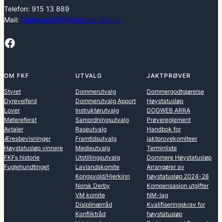
Telefon: 915 13 889
Mail:
fuglehund.fkf@forbund.nkk.no
Facebook
OM FKF
UTVALG
JAKTPRØVER
Styret
Dommerutvalg
Dommergodtgjørelse
Dyrevelferd
Dommerutvalg Apport
Høystatusløp
Lover
Instruktørutvalg
DOGWEB ARRA
Møtereferat
Samordningsutvalg
Prøvereglement
Avtaler
Raseutvalg
Handbok for
Æresbevisninger
Framtidsutvalg
jaktprovekomiteer
Høystatusløp vinnere
Medieutvalg
Terminliste
FKFs historie
Utstillingsutvalg
Dommere Høystatusløp
Fuglehundtinget
Lavlandskomite
Arrangører av
Kongsvold/Hjerkinn
høystatusløp 2024-28
Norsk Derby
Kompensasjon utgifter
VM komite
NM-lag
Disiplinærråd
Kvalifiseringskrav for
Konfliktråd
høystatusløp