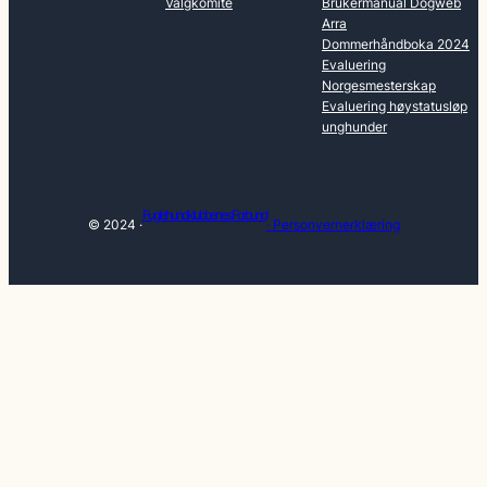
Valgkomite
Brukermanual Dogweb
Arra
Dommerhåndboka 2024
Evaluering
Norgesmesterskap
Evaluering høystatusløp
unghunder
Fuglehundklubbenes Forbund
© 2024 ·
· Personvernerklæring