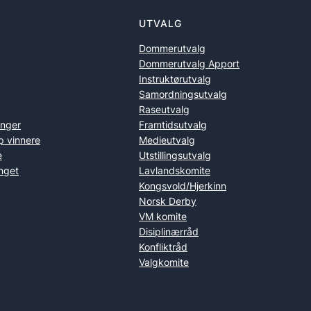
UTVALG
Dommerutvalg
Dommerutvalg Apport
Instruktørutvalg
Samordningsutvalg
Raseutvalg
inger
Framtidsutvalg
p vinnere
Medieutvalg
e
Utstillingsutvalg
nget
Lavlandskomite
Kongsvold/Hjerkinn
Norsk Derby
VM komite
Disiplinærråd
Konfliktråd
Valgkomite