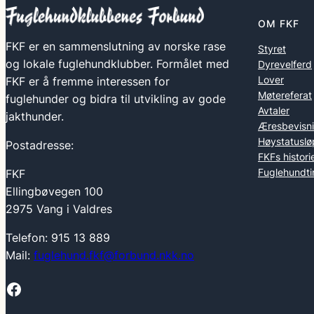
OM FKF
FKF er en sammenslutning av norske rase
Styret
og lokale fuglehundklubber. Formålet med
Dyrevelferd
Lover
FKF er å fremme interessen for
Møtereferat
fuglehunder og bidra til utvikling av gode
Avtaler
jakthunder.
Æresbevisn
Høystatuslø
Postadresse:
FKFs histori
Fuglehundti
FKF
Ellingbøvegen 100
2975 Vang i Valdres
Telefon: 915 13 889
Mail:
fuglehund.fkf@forbund.nkk.no
Facebook