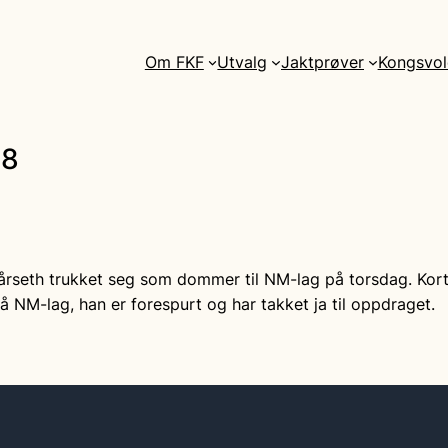
Om FKF
Utvalg
Jaktprøver
Kongsvol
18
årseth trukket seg som dommer til NM-lag på torsdag. Kort f
 på NM-lag, han er forespurt og har takket ja til oppdraget.