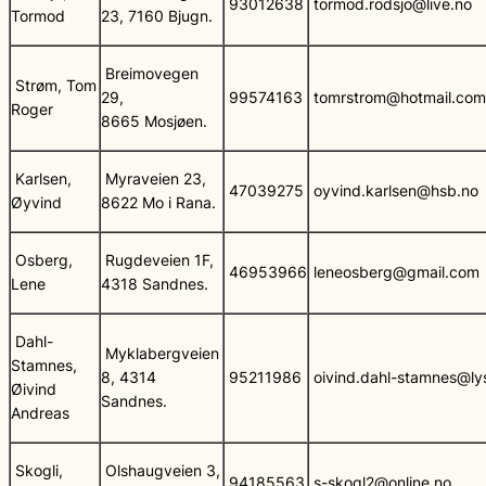
93012638
tormod.rodsjo@live.no
Tormod
23, 7160 Bjugn.
Breimovegen
Strøm, Tom
29,
99574163
tomrstrom@hotmail.com
Roger
8665 Mosjøen.
Karlsen,
Myraveien 23,
47039275
oyvind.karlsen@hsb.no
Øyvind
8622 Mo i Rana.
Osberg,
Rugdeveien 1F,
46953966
leneosberg@gmail.com
Lene
4318 Sandnes.
Dahl-
Myklabergveien
Stamnes,
8, 4314
95211986
oivind.dahl-stamnes@ly
Øivind
Sandnes.
Andreas
Skogli,
Olshaugveien 3,
94185563
s-skogl2@online.no