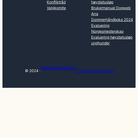
Konfliktråd
høystatusløp
Valgkomite
Brukermanual Dogweb
Arra
Dommerhåndboka 2024
Evaluering
Norgesmesterskap
Evaluering høystatusløp
unghunder
Fuglehundklubbenes Forbund
© 2024 ·
· Personvernerklæring