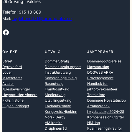
2975 Vang i Valdres
Telefon: 915 13 889
Mail:
fuglehund.fkf@forbund.nkk.no
Facebook
OM FKF
UTVALG
JAKTPRØVER
Styret
Dommerutvalg
Dommergodtgjørelse
Dyrevelferd
Dommerutvalg Apport
Høystatusløp
Lover
Instruktørutvalg
DOGWEB ARRA
Møtereferat
Samordningsutvalg
Prøvereglement
Avtaler
Raseutvalg
Handbok for
Æresbevisninger
Framtidsutvalg
jaktprovekomiteer
Høystatusløp vinnere
Medieutvalg
Terminliste
FKFs historie
Utstillingsutvalg
Dommere Høystatusløp
Fuglehundtinget
Lavlandskomite
Arrangører av
Kongsvold/Hjerkinn
høystatusløp 2024-28
Norsk Derby
Kompensasjon utgifter
VM komite
NM-lag
Disiplinærråd
Kvalifiseringskrav for