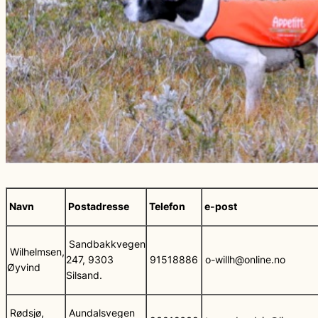
Navn
Postadresse
Telefon
e-post
Sandbakkvegen
Wilhelmsen,
247, 9303
91518886
o-willh@online.no
Øyvind
Silsand.
Rødsjø,
Aundalsvegen