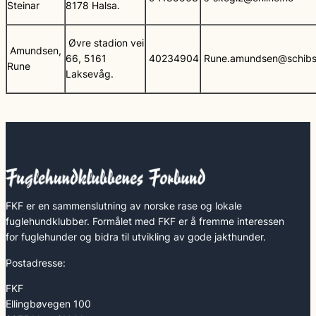
Steinar
8178 Halsa.
Øvre stadion vei
Amundsen,
66, 5161
40234904
Rune.amundsen@schibst
Rune
Laksevåg.
FKF er en sammenslutning av norske rase og lokale
fuglehundklubber. Formålet med FKF er å fremme interessen
for fuglehunder og bidra til utvikling av gode jakthunder.
Postadresse:
FKF
Ellingbøvegen 100