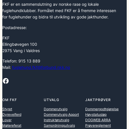
FKF er en sammenslutning av norske rase og lokale
fuglehundklubber. Formålet med FKF er å fremme interessen
for fuglehunder og bidra til utvikling av gode jakthunder.
Postadresse:
FKF
Ellingbøvegen 100
2975 Vang i Valdres
Telefon: 915 13 889
Mail:
fuglehund.fkf@forbund.nkk.no
Facebook
OM FKF
UTVALG
JAKTPRØVER
Styret
Dommerutvalg
Dommergodtgjørelse
Dyrevelferd
Dommerutvalg Apport
Høystatusløp
Lover
Instruktørutvalg
DOGWEB ARRA
Møtereferat
Samordningsutvalg
Prøvereglement