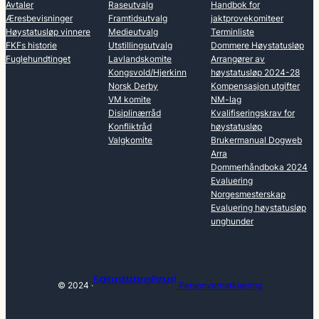
Avtaler
Raseutvalg
Handbok for
Æresbevisninger
Framtidsutvalg
jaktprovekomiteer
Høystatusløp vinnere
Medieutvalg
Terminliste
FKFs historie
Utstillingsutvalg
Dommere Høystatusløp
Fuglehundtinget
Lavlandskomite
Arrangører av
Kongsvold/Hjerkinn
høystatusløp 2024-28
Norsk Derby
Kompensasjon utgifter
VM komite
NM-lag
Disiplinærråd
Kvalifiseringskrav for
Konfliktråd
høystatusløp
Valgkomite
Brukermanual Dogweb
Arra
Dommerhåndboka 2024
Evaluering
Norgesmesterskap
Evaluering høystatusløp
unghunder
Fuglehundklubbenes Forbund
© 2024 ·
· Personvernerklæring