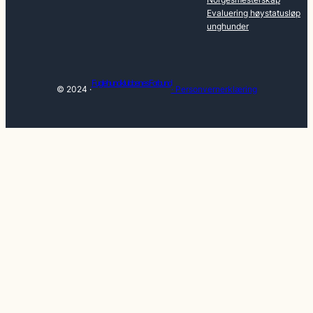
Evaluering høystatusløp
unghunder
Fuglehundklubbenes Forbund
© 2024 ·
· Personvernerklæring