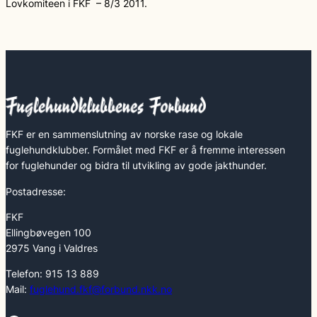
Lovkomiteen i FKF – 8/3 2011.
FKF er en sammenslutning av norske rase og lokale
fuglehundklubber. Formålet med FKF er å fremme interessen
for fuglehunder og bidra til utvikling av gode jakthunder.
Postadresse:
FKF
Ellingbøvegen 100
2975 Vang i Valdres
Telefon: 915 13 889
Mail:
fuglehund.fkf@forbund.nkk.no