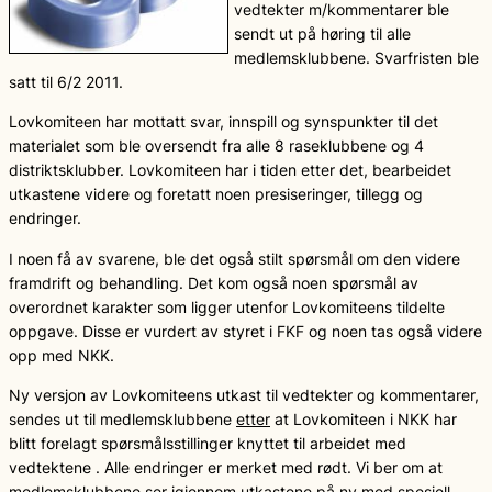
vedtekter m/kommentarer ble
sendt ut på høring til alle
medlemsklubbene. Svarfristen ble
satt til 6/2 2011.
Lovkomiteen har mottatt svar, innspill og synspunkter til det
materialet som ble oversendt fra alle 8 raseklubbene og 4
distriktsklubber. Lovkomiteen har i tiden etter det, bearbeidet
utkastene videre og foretatt noen presiseringer, tillegg og
endringer.
I noen få av svarene, ble det også stilt spørsmål om den videre
framdrift og behandling. Det kom også noen spørsmål av
overordnet karakter som ligger utenfor Lovkomiteens tildelte
oppgave. Disse er vurdert av styret i FKF og noen tas også videre
opp med NKK.
Ny versjon av Lovkomiteens utkast til vedtekter og kommentarer,
sendes ut til medlemsklubbene
etter
at Lovkomiteen i NKK har
blitt forelagt spørsmålsstillinger knyttet til arbeidet med
vedtektene . Alle endringer er merket med rødt. Vi ber om at
medlemsklubbene ser igjennom utkastene på ny med spesiell