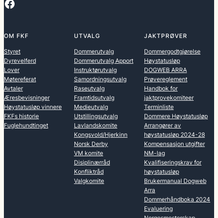
Facebook
OM FKF
UTVALG
JAKTPRØVER
Styret
Dommerutvalg
Dommergodtgjørelse
Dyrevelferd
Dommerutvalg Apport
Høystatusløp
Lover
Instruktørutvalg
DOGWEB ARRA
Møtereferat
Samordningsutvalg
Prøvereglement
Avtaler
Raseutvalg
Handbok for
Æresbevisninger
Framtidsutvalg
jaktprovekomiteer
Høystatusløp vinnere
Medieutvalg
Terminliste
FKFs historie
Utstillingsutvalg
Dommere Høystatusløp
Fuglehundtinget
Lavlandskomite
Arrangører av
Kongsvold/Hjerkinn
høystatusløp 2024-28
Norsk Derby
Kompensasjon utgifter
VM komite
NM-lag
Disiplinærråd
Kvalifiseringskrav for
Konfliktråd
høystatusløp
Valgkomite
Brukermanual Dogweb
Arra
Dommerhåndboka 2024
Evaluering
Norgesmesterskap