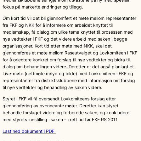
fokus på markerte endringer og tillegg.
Om kort tid vil det bli gjennomført et møte mellom representanter
fra FKF og NKK for å informere om arbeidet knyttet til
medlemskap, få dialog om ulike tema knyttet til prosessen med
nye vedtekter i FKF og det videre arbeid med saken i begge
organisasjoner. Kort tid etter møte med NKK, skal det
gjennomføres et møte mellom Raseutvalget og Lovkomiteen i FKF
for å orientere konkret om forslag til nye vedtekter og bidra til
dialog om behandlingen videre. Deretter er det også planlagt et
Live-møte (nettmøte m/lyd og bilde) med Lovkomiteen i FKF og
representanter fra distriktsklubbene med informasjon om forslag
til nye vedtekter og behandling av saken videre.
Styret i FKF vil få oversendt Lovkomiteens forslag etter
gjennomføring av ovennevnte møter. Deretter kan styret
behandle forslaget videre og forberede saken, og konkludere
med styrets innstilling i saken – i rett tid før FKF RS 2011.
Last ned dokument i PDF