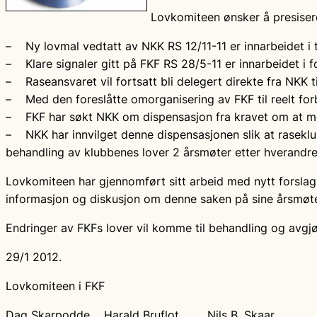
Lovkomiteen ønsker å presiser
– Ny lovmal vedtatt av NKK RS 12/11-11 er innarbeidet i t
– Klare signaler gitt på FKF RS 28/5-11 er innarbeidet i f
– Raseansvaret vil fortsatt bli delegert direkte fra NKK t
– Med den foreslåtte omorganisering av FKF til reelt for
– FKF har søkt NKK om dispensasjon fra kravet om at me
– NKK har innvilget denne dispensasjonen slik at raseklu
behandling av klubbenes lover 2 årsmøter etter hverandre
Lovkomiteen har gjennomført sitt arbeid med nytt forslag 
informasjon og diskusjon om denne saken på sine årsmøte
Endringer av FKFs lover vil komme til behandling og avgj
29/1 2012.
Lovkomiteen i FKF
Dag Skarpodde Harald Bruflot Nils B. Skaar