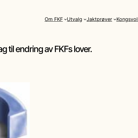
Om FKF
Utvalg
Jaktprøver
Kongsvol
 til endring av FKFs lover.