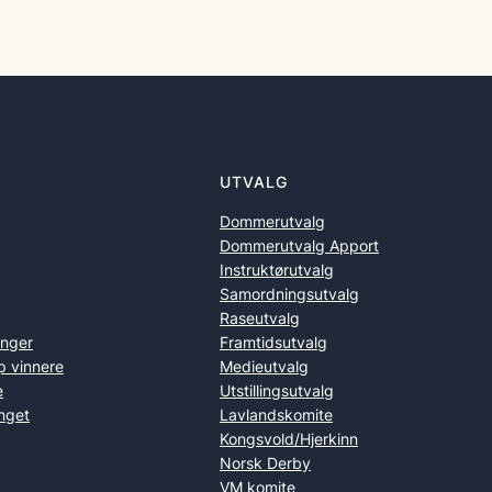
UTVALG
Dommerutvalg
Dommerutvalg Apport
Instruktørutvalg
Samordningsutvalg
Raseutvalg
inger
Framtidsutvalg
p vinnere
Medieutvalg
e
Utstillingsutvalg
nget
Lavlandskomite
Kongsvold/Hjerkinn
Norsk Derby
VM komite