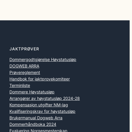
JAKTPRØVER
Dommergodtgjørelse Høystatusløp
DOGWEB ARRA
Prøvereglement
Handbok for jaktprovekomiteer
Terminliste
Dommere Høystatusløp
Arrangører av høystatusløp 2024-28
Kompensasjon utgifter NM-lag
Kvalifiseringskrav for høystatusløp
Brukermanual Dogweb Arra
Dommerhåndboka 2024
Evaluering Norgesmesterskap