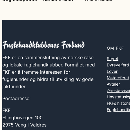
OM FKF
FKF er en sammenslutning av norske rase
Styret
og lokale fuglehundklubber. Formålet med
Dyrevelferd
Lover
FKF er å fremme interessen for
Møtereferat
fuglehunder og bidra til utvikling av gode
Avtaler
jakthunder.
Æresbevisn
Høystatuslø
Postadresse:
FKFs histori
Fuglehundti
FKF
Ellingbøvegen 100
2975 Vang i Valdres