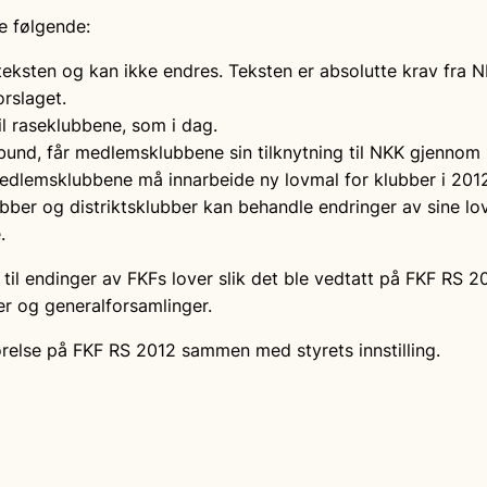
e følgende:
eksten og kan ikke endres. Teksten er absolutte krav fra N
orslaget.
il raseklubbene, som i dag.
bund, får medlemsklubbene sin tilknytning til NKK gjennom
dlemsklubbene må innarbeide ny lovmal for klubber i 2012
bber og distriktsklubber kan behandle endringer av sine l
.
til endinger av FKFs lover slik det ble vedtatt på FKF RS 
r og generalforsamlinger.
ørelse på FKF RS 2012 sammen med styrets innstilling.