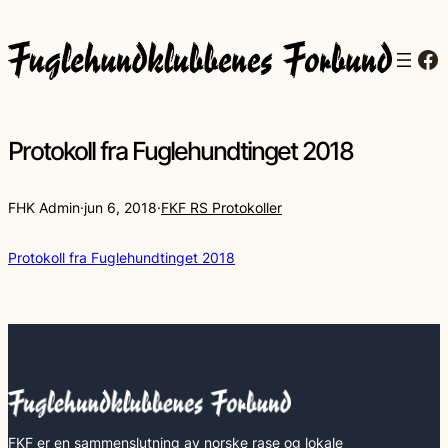
Fa
Protokoll fra Fuglehundtinget 2018
FHK Admin
·
jun 6, 2018
·
FKF RS Protokoller
Protokoll fra Fuglehundtinget 2018
FKF er en sammenslutning av norske rase og lokale