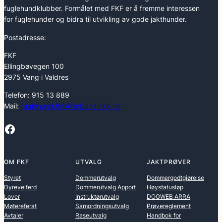
fuglehundklubber. Formålet med FKF er å fremme interessen
for fuglehunder og bidra til utvikling av gode jakthunder.
Postadresse:
FKF
Ellingbøvegen 100
2975 Vang i Valdres
Telefon: 915 13 889
Mail:
fuglehund.fkf@forbund.nkk.no
Facebook
OM FKF
UTVALG
JAKTPRØVER
Styret
Dommerutvalg
Dommergodtgjørelse
Dyrevelferd
Dommerutvalg Apport
Høystatusløp
Lover
Instruktørutvalg
DOGWEB ARRA
Møtereferat
Samordningsutvalg
Prøvereglement
Avtaler
Raseutvalg
Handbok for