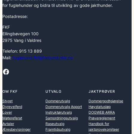
for fuglehunder og bidra til utvikling av gode jakthunder.
Postadresse:
FKF
Ellingbøvegen 100
2975 Vang i Valdres
Telefon: 915 13 889
Mail:
fuglehund.fkf@forbund.nkk.no
Facebook
OM FKF
UTVALG
JAKTPRØVER
Styret
Dommerutvalg
Dommergodtgjørelse
Dyrevelferd
Dommerutvalg Apport
Høystatusløp
Lover
Instruktørutvalg
DOGWEB ARRA
Møtereferat
Samordningsutvalg
Prøvereglement
Avtaler
Raseutvalg
Handbok for
Æresbevisninger
Framtidsutvalg
jaktprovekomiteer