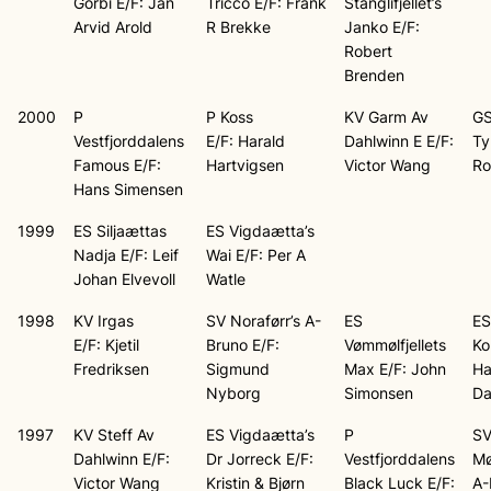
Gorbi E/F: Jan
Tricco E/F: Frank
Stanglifjellet’s
Arvid Arold
R Brekke
Janko E/F:
Robert
Brenden
2000
P
P Koss
KV Garm Av
GS
Vestfjorddalens
E/F: Harald
Dahlwinn E E/F:
Tyr
Famous E/F:
Hartvigsen
Victor Wang
Ro
Hans Simensen
1999
ES Siljaættas
ES Vigdaætta’s
Nadja E/F: Leif
Wai E/F: Per A
Johan Elvevoll
Watle
1998
KV Irgas
SV Noraførr’s A-
ES
ES
E/F: Kjetil
Bruno E/F:
Vømmølfjellets
Ko
Fredriksen
Sigmund
Max E/F: John
Ha
Nyborg
Simonsen
Da
1997
KV Steff Av
ES Vigdaætta’s
P
S
Dahlwinn E/F:
Dr Jorreck E/F:
Vestfjorddalens
Mø
Victor Wang
Kristin & Bjørn
Black Luck E/F:
A-