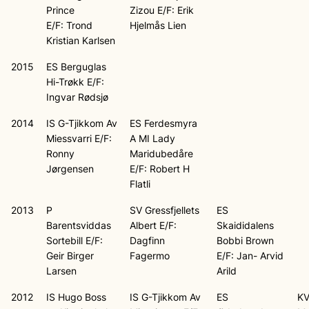
Prince
Zizou E/F: Erik
E/F: Trond
Hjelmås Lien
Kristian Karlsen
2015
ES Berguglas
Hi-Trøkk E/F:
Ingvar Rødsjø
2014
IS G-Tjikkom Av
ES Ferdesmyra
Miessvarri E/F:
A MI Lady
Ronny
Maridubedåre
Jørgensen
E/F: Robert H
Flatli
2013
P
SV Gressfjellets
ES
Barentsviddas
Albert E/F:
Skaididalens
Sortebill E/F:
Dagfinn
Bobbi Brown
Geir Birger
Fagermo
E/F: Jan- Arvid
Larsen
Arild
2012
IS Hugo Boss
IS G-Tjikkom Av
ES
K