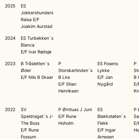
2025
ES
Jokkershunders
Raisa E/F
Joakim Aurstad
2024
ES Turbekken`s
Bianca
E/F Ivar Rødsjø
2023
B Tråsletten`s
P
ES Fosens
P
Øder
Storskartinden`s
Lykke
St
E/F Nils B Skaar
B Lira
E/F Jan
B 
E/F Stian
Nygård
E/
Henriksen
Kr
2022
SV
P Ørntuas J Juni
ES
P 
Speldraget`s J-
E/F Rune
Blakkstøten`s
Sa
The Boss
Hoholm
Flekk
E/
E/F Rune
E/F Ingar
Ho
Fossum
Arnesen