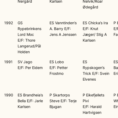
Nergård
Karlsen
Nelvik/Roar
Ødegård
1992
GS
ES Vanntinden’s
ES Chicka’s Ira
P E
Rypebrinkens
A. Barry E/F:
E/F: Knut
E/
Lord Moc
Jens A Jenssen
Jæger/ Stig A
Fa
E/F: Thore
Karlsen
Langerud/Pål
Holden
1991
SV Jago
ES Lobo
ES
ES
E/F: Per Eidem
E/F: Petter
Rypskogen’s
Ba
Frostmo
Trick E/F: Svein
Er
Elvenes
1990
ES Brandheia’s
P Skartorps
P Eikefjellets
P 
Bella E/F: Jarle
Steve E/F: Terje
Pivi
Wh
Karlsen
Bjugan
E/F: Harald
Ei
Hartvigsen