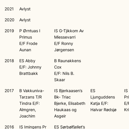
2021
Avlyst
2020
Avlyst
2019
P Ørntuas I
IS G-Tjikkom Av
Primus
Miessevarri
E/F Frode
E/F Ronny
Aunan
Jørgensen
2018
ES Abby
B Raunakkens
E/F: Johnny
Cox
Brattbakk
E/F: Nils B.
Skaar
2017
B Vakkuniva-
IS Bjerkaasen’s
ES
IS
Tarzans T/R
Bk- Triac
Ljunguddens
Pr
Tindra E/F:
Bjerke, Elisabeth
Katja E/F:
E/
Almgren,
Haukaas og
Halvar Rødsjø
Kr
Joachim
Asgeir
2016
IS Imingens Pr
ES Sørbølfjellet’s