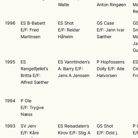
Watle
Anton Ringøen
M
R
1996
ES B-Babett
ES Shot
GS Case
G
E/F: Fred
E/F: Reidar
E/F: Jann Ivar
Sn
Martinsen
Håheim
Sæther
Ma
Ja
Gu
1995
ES
ES Vanntinden’s
P Hopfossens
ES
Rangelfjellet’s
A. Barry E/F:
Dolly E/F: Atle
Ci
Britta E/F:
Jens A Jenssen
Halvorsen
Fr
Alfred Sæther
1994
P Ole
E/F: Trygve
Næss
1993
SV Jerv
ES Reisadalen’s
GS Shot
P G
E/F: Kåre
Kirov E/F: Stig A
E/F: Odd j.
E/