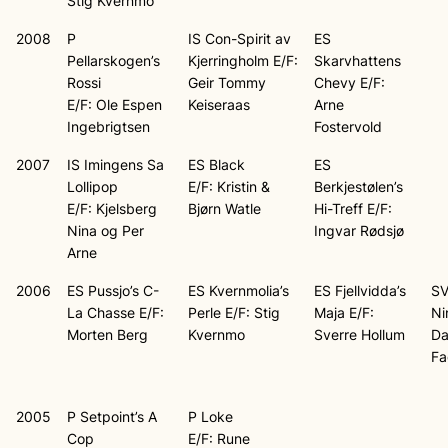
Stig Kvernmo
2008
P
IS Con-Spirit av
ES
Pellarskogen’s
Kjerringholm E/F:
Skarvhattens
Rossi
Geir Tommy
Chevy E/F:
E/F: Ole Espen
Keiseraas
Arne
Ingebrigtsen
Fostervold
2007
IS Imingens Sa
ES Black
ES
Lollipop
E/F: Kristin &
Berkjestølen’s
E/F: Kjelsberg
Bjørn Watle
Hi-Treff E/F:
Nina og Per
Ingvar Rødsjø
Arne
2006
ES Pussjo’s C-
ES Kvernmolia’s
ES Fjellvidda’s
SV
La Chasse E/F:
Perle E/F: Stig
Maja E/F:
Ni
Morten Berg
Kvernmo
Sverre Hollum
Da
Fa
2005
P Setpoint’s A
P Loke
Cop
E/F: Rune