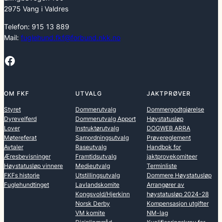
2975 Vang i Valdres
Telefon: 915 13 889
Mail:
fuglehund.fkf@forbund.nkk.no
Facebook
OM FKF
UTVALG
JAKTPRØVER
Styret
Dommerutvalg
Dommergodtgjørelse
Dyrevelferd
Dommerutvalg Apport
Høystatusløp
Lover
Instruktørutvalg
DOGWEB ARRA
Møtereferat
Samordningsutvalg
Prøvereglement
Avtaler
Raseutvalg
Handbok for
Æresbevisninger
Framtidsutvalg
jaktprovekomiteer
Høystatusløp vinnere
Medieutvalg
Terminliste
FKFs historie
Utstillingsutvalg
Dommere Høystatusløp
Fuglehundtinget
Lavlandskomite
Arrangører av
Kongsvold/Hjerkinn
høystatusløp 2024-28
Norsk Derby
Kompensasjon utgifter
VM komite
NM-lag