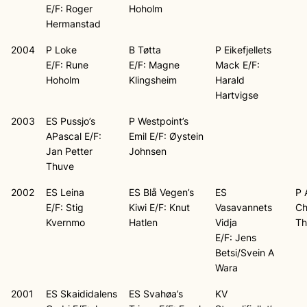
E/F: Roger
Hoholm
Hermanstad
2004
P Loke
B Tøtta
P Eikefjellets
E/F: Rune
E/F: Magne
Mack E/F:
Hoholm
Klingsheim
Harald
Hartvigse
2003
ES Pussjo’s
P Westpoint’s
APascal E/F:
Emil E/F: Øystein
Jan Petter
Johnsen
Thuve
2002
ES Leina
ES Blå Vegen’s
ES
P 
E/F: Stig
Kiwi E/F: Knut
Vasavannets
Ch
Kvernmo
Hatlen
Vidja
Th
E/F: Jens
Betsi/Svein A
Wara
2001
ES Skaididalens
ES Svahøa’s
KV