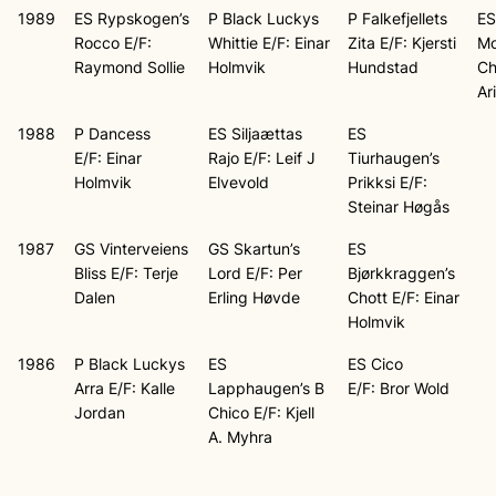
1989
ES Rypskogen’s
P Black Luckys
P Falkefjellets
ES
Rocco E/F:
Whittie E/F: Einar
Zita E/F: Kjersti
Mo
Raymond Sollie
Holmvik
Hundstad
Ch
Ar
1988
P Dancess
ES Siljaættas
ES
E/F: Einar
Rajo E/F: Leif J
Tiurhaugen’s
Holmvik
Elvevold
Prikksi E/F:
Steinar Høgås
1987
GS Vinterveiens
GS Skartun’s
ES
Bliss E/F: Terje
Lord E/F: Per
Bjørkkraggen’s
Dalen
Erling Høvde
Chott E/F: Einar
Holmvik
1986
P Black Luckys
ES
ES Cico
Arra E/F: Kalle
Lapphaugen’s B
E/F: Bror Wold
Jordan
Chico E/F: Kjell
A. Myhra