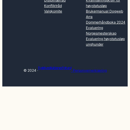
Disiplinærråd
Kvalifiseringskrav for
Konfliktråd
høystatusløp
Valgkomite
Brukermanual Dogweb
Arra
Dommerhåndboka 2024
Evaluering
Norgesmesterskap
Evaluering høystatusløp
unghunder
Fuglehundklubbenes Forbund
© 2024 ·
· Personvernerklæring