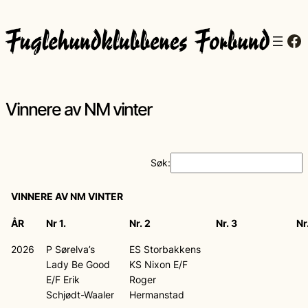
Fa
Vinnere av NM vinter
Søk:
VINNERE AV NM VINTER
ÅR
Nr 1.
Nr. 2
Nr. 3
Nr
2026
P Sørelva’s
ES Storbakkens
Lady Be Good
KS Nixon E/F
E/F Erik
Roger
Schjødt-Waaler
Hermanstad