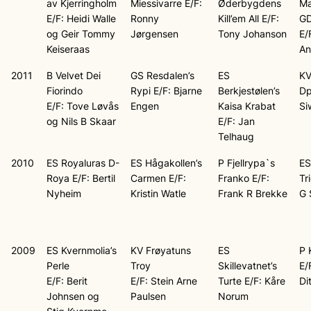
av Kjerringholm
Miessivarre E/F:
Øderbygdens
Ma
E/F: Heidi Walle
Ronny
Kill’em All E/F:
GD
og Geir Tommy
Jørgensen
Tony Johanson
E/
Keiseraas
An
2011
B Velvet Dei
GS Resdalen’s
ES
KV
Fiorindo
Rypi E/F: Bjarne
Berkjestølen’s
Dp
E/F: Tove Løvås
Engen
Kaisa Krabat
Si
og Nils B Skaar
E/F: Jan
Telhaug
2010
ES Royaluras D-
ES Hågakollen’s
P Fjellrypa`s
ES
Roya E/F: Bertil
Carmen E/F:
Franko E/F:
Tr
Nyheim
Kristin Watle
Frank R Brekke
G 
2009
ES Kvernmolia’s
KV Frøyatuns
ES
P 
Perle
Troy
Skillevatnet’s
E/
E/F: Berit
E/F: Stein Arne
Turte E/F: Kåre
Di
Johnsen og
Paulsen
Norum