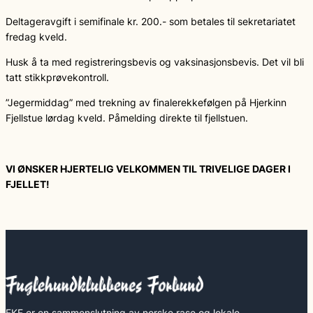
Deltageravgift i semifinale kr. 200.- som betales til sekretariatet
fredag kveld.
Husk å ta med registreringsbevis og vaksinasjonsbevis. Det vil bli
tatt stikkprøvekontroll.
”Jegermiddag” med trekning av finalerekkefølgen på Hjerkinn
Fjellstue lørdag kveld. Påmelding direkte til fjellstuen.
VI ØNSKER HJERTELIG VELKOMMEN TIL TRIVELIGE DAGER I
FJELLET!
FKF er en sammenslutning av norske rase og lokale