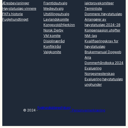
Æresbevisninger
Framtidsutvalg
jaktprovekomiteer
Høystatusløp vinnere
Medieutvalg
Terminliste
FKFs historie
Utstillingsutvalg
Dommere Høystatusløp
Fuglehundtinget
Lavlandskomite
Arrangører av
Kongsvold/Hjerkinn
høystatusløp 2024-28
Norsk Derby
Kompensasjon utgifter
VM komite
NM-lag
Disiplinærråd
Kvalifiseringskrav for
Konfliktråd
høystatusløp
Valgkomite
Brukermanual Dogweb
Arra
Dommerhåndboka 2024
Evaluering
Norgesmesterskap
Evaluering høystatusløp
unghunder
Fuglehundklubbenes Forbund
© 2024 ·
· Personvernerklæring