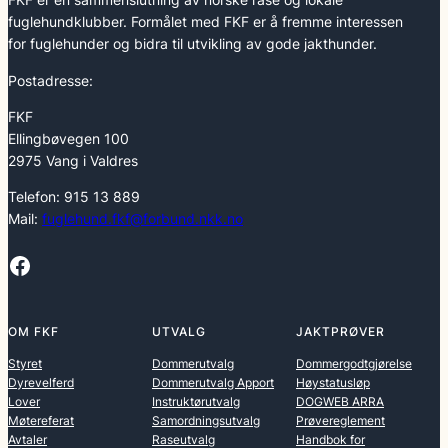
fuglehundklubber. Formålet med FKF er å fremme interessen
for fuglehunder og bidra til utvikling av gode jakthunder.
Postadresse:
FKF
Ellingbøvegen 100
2975 Vang i Valdres
Telefon: 915 13 889
Mail:
fuglehund.fkf@forbund.nkk.no
Facebook
OM FKF
UTVALG
JAKTPRØVER
Styret
Dommerutvalg
Dommergodtgjørelse
Dyrevelferd
Dommerutvalg Apport
Høystatusløp
Lover
Instruktørutvalg
DOGWEB ARRA
Møtereferat
Samordningsutvalg
Prøvereglement
Avtaler
Raseutvalg
Handbok for