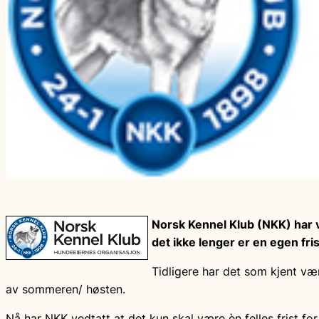
Norsk Kennel Klub (NKK) har ved
det ikke lenger
er en egen fris
Tidligere har det som kjent væ
av sommeren/ høsten.
Nå har NKK vedtatt at det kun skal være èn felles frist fo