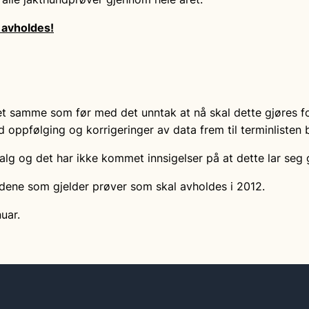
l avholdes!
det samme som før med det unntak at nå skal dette gjøres fo
 oppfølging og korrigeringer av data frem til terminlisten b
lg og det har ikke kommet innsigelser på at dette lar seg
dene som gjelder prøver som skal avholdes i 2012.
nuar.