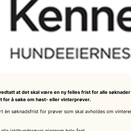
tatt at det skal være en ny felles frist for alle
søknader 
t for å søke om høst- eller vinterprøver.
rt èn søknadsfrist for prøver som skal avholdes om vinteren
r alle jakthundprøver gjennom hele året.