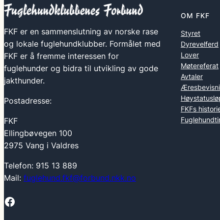
OM FKF
FKF er en sammenslutning av norske rase
Styret
og lokale fuglehundklubber. Formålet med
Dyrevelferd
Lover
FKF er å fremme interessen for
Møtereferat
fuglehunder og bidra til utvikling av gode
Avtaler
jakthunder.
Æresbevisn
Høystatuslø
Postadresse:
FKFs histori
Fuglehundti
FKF
Ellingbøvegen 100
2975 Vang i Valdres
Telefon: 915 13 889
Mail:
fuglehund.fkf@forbund.nkk.no
Facebook