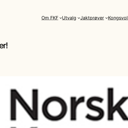
Om FKF
Utvalg
Jaktprøver
Kongsvol
er!