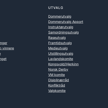
UTVALG
Dommerutvalg
Dommerutvalg Apport
Instruktørutvalg
Samordningsutvalg
Raseutvalg
inger
Framtidsutvalg
p vinnere
Medieutvalg
e
Utstillingsutvalg
nget
Lavlandskomite
Kongsvold/Hjerkinn
Norsk Derby
VM komite
Disiplinærråd
Konfliktråd
Valgkomite