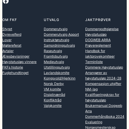
Facebook
OM FKF
UTVALG
JAKTPRØVER
Styret
Dommerutvalg
Dommergodtgjørelse
Dyrevelferd
Dommerutvalg Apport
Høystatusløp
Lover
Instruktørutvalg
DOGWEB ARRA
Møtereferat
Samordningsutvalg
Prøvereglement
Avtaler
Raseutvalg
Handbok for
Æresbevisninger
Framtidsutvalg
jaktprovekomiteer
Høystatusløp vinnere
Medieutvalg
Terminliste
FKFs historie
Utstillingsutvalg
Dommere Høystatusløp
Fuglehundtinget
Lavlandskomite
Arrangører av
Kongsvold/Hjerkinn
høystatusløp 2024-28
Norsk Derby
Kompensasjon utgifter
VM komite
NM-lag
Disiplinærråd
Kvalifiseringskrav for
Konfliktråd
høystatusløp
Valgkomite
Brukermanual Dogweb
Arra
Dommerhåndboka 2024
Evaluering
Norgesmesterskap