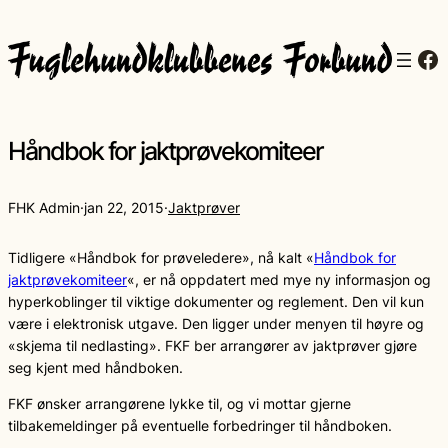
Fa
Håndbok for jaktprøvekomiteer
FHK Admin
·
jan 22, 2015
·
Jaktprøver
Tidligere «Håndbok for prøveledere», nå kalt «
Håndbok for
jaktprøvekomiteer
«, er nå oppdatert med mye ny informasjon og
hyperkoblinger til viktige dokumenter og reglement. Den vil kun
være i elektronisk utgave. Den ligger under menyen til høyre og
«skjema til nedlasting». FKF ber arrangører av jaktprøver gjøre
seg kjent med håndboken.
FKF ønsker arrangørene lykke til, og vi mottar gjerne
tilbakemeldinger på eventuelle forbedringer til håndboken.