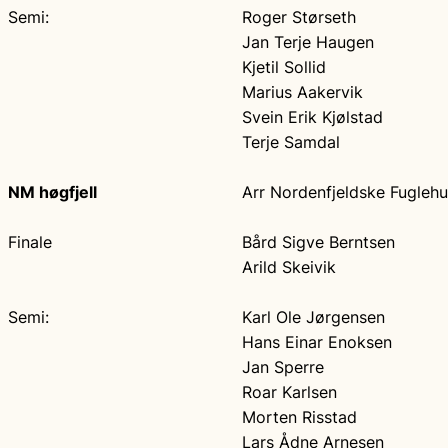
Semi:
Roger Størseth
Jan Terje Haugen
Kjetil Sollid
Marius Aakervik
Svein Erik Kjølstad
Terje Samdal
NM høgfjell
Arr Nordenfjeldske Fugleh
Finale
Bård Sigve Berntsen
Arild Skeivik
Semi:
Karl Ole Jørgensen
Hans Einar Enoksen
Jan Sperre
Roar Karlsen
Morten Risstad
Lars Ådne Arnesen