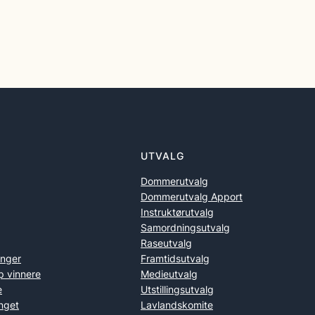
UTVALG
Dommerutvalg
Dommerutvalg Apport
Instruktørutvalg
Samordningsutvalg
Raseutvalg
inger
Framtidsutvalg
p vinnere
Medieutvalg
e
Utstillingsutvalg
nget
Lavlandskomite