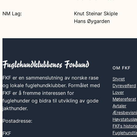
NM Lag:
Knut Steinar Skiple
Hans Øygarden
OM FKF
FKF er en sammenslutning av norske rase
Styret
og lokale fuglehundklubber. Formålet med
Dyrevelferd
Lover
FKF er å fremme interessen for
Møtereferat
fuglehunder og bidra til utvikling av gode
Avtaler
jakthunder.
Æresbevisn
Høystatuslø
Postadresse:
FKFs histori
Fuglehundti
FKF