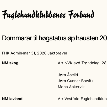
Dommarar til høgstatusløp hausten 2
FHK Admin
·
mar 31, 2020
·
Jaktprøver
NM skog
Arr NVK avd Trøndelag. 28
Jørn Åselid
Jørn Gunnar Bowitz
Mona Aakervik
NM lavland
Arr Vestfold Fuglehundklub