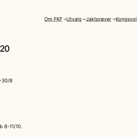
Om FKF
Utvalg
Jaktprøver
Kongsvol
020
-30/8
b 8-11/10.