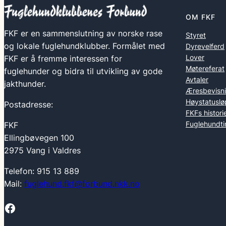
OM FKF
FKF er en sammenslutning av norske rase
Styret
og lokale fuglehundklubber. Formålet med
Dyrevelferd
Lover
FKF er å fremme interessen for
Møtereferat
fuglehunder og bidra til utvikling av gode
Avtaler
jakthunder.
Æresbevisn
Høystatuslø
Postadresse:
FKFs histori
Fuglehundti
FKF
Ellingbøvegen 100
2975 Vang i Valdres
Telefon: 915 13 889
Mail:
fuglehund.fkf@forbund.nkk.no
Facebook