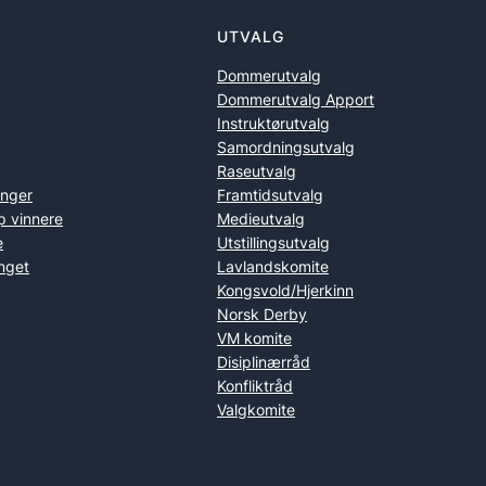
UTVALG
Dommerutvalg
Dommerutvalg Apport
Instruktørutvalg
Samordningsutvalg
Raseutvalg
inger
Framtidsutvalg
p vinnere
Medieutvalg
e
Utstillingsutvalg
nget
Lavlandskomite
Kongsvold/Hjerkinn
Norsk Derby
VM komite
Disiplinærråd
Konfliktråd
Valgkomite