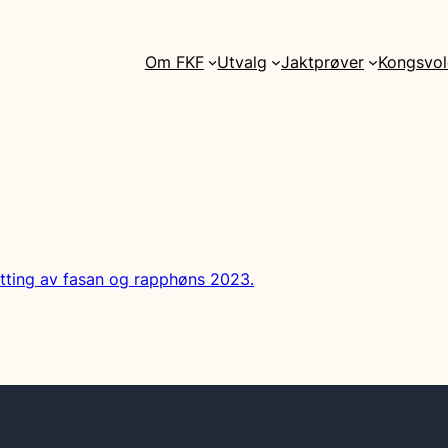
Om FKF
Utvalg
Jaktprøver
Kongsvol
etting av fasan og rapphøns 2023.