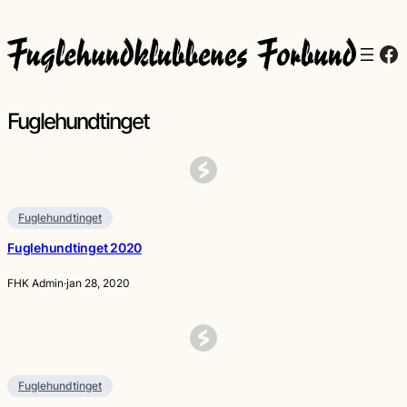
Hopp
til
Fa
innhold
Fuglehundtinget
Fuglehundtinget
Fuglehundtinget 2020
FHK Admin
·
jan 28, 2020
Fuglehundtinget