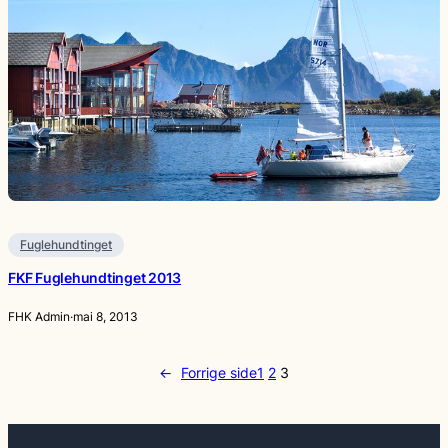
Fuglehundtinget
FKF Fuglehundtinget 2013
FHK Admin
·
mai 8, 2013
←
Forrige side
1
2
3