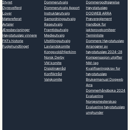
Styret
Dommerutvalg
Dommergodtgjørelse
Dyrevelferd
Dommerutvalg Apport
Høystatusløp
Lover
Instruktørutvalg
DOGWEB ARRA
Møtereferat
Samordningsutvalg
Prøvereglement
Avtaler
Raseutvalg
Handbok for
Æresbevisninger
Framtidsutvalg
jaktprovekomiteer
Høystatusløp vinnere
Medieutvalg
Terminliste
FKFs historie
Utstillingsutvalg
Dommere Høystatusløp
Fuglehundtinget
Lavlandskomite
Arrangører av
Kongsvold/Hjerkinn
høystatusløp 2024-28
Norsk Derby
Kompensasjon utgifter
VM komite
NM-lag
Disiplinærråd
Kvalifiseringskrav for
Konfliktråd
høystatusløp
Valgkomite
Brukermanual Dogweb
Arra
Dommerhåndboka 2024
Evaluering
Norgesmesterskap
Evaluering høystatusløp
unghunder