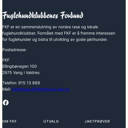
FKF er en sammenslutning av norske rase og lokale
fuglehundklubber. Formålet med FKF er å fremme interessen
for fuglehunder og bidra til utvikling av gode jakthunder.
Postadresse:
FKF
Ellingbøvegen 100
2975 Vang i Valdres
Telefon: 915 13 889
Mail:
fuglehund.fkf@forbund.nkk.no
Facebook
OM FKF
UTVALG
JAKTPRØVER