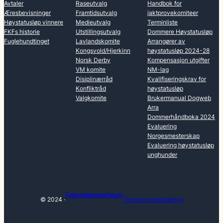
Avtaler
Raseutvalg
Handbok for
Æresbevisninger
Framtidsutvalg
jaktprovekomiteer
Høystatusløp vinnere
Medieutvalg
Terminliste
FKFs historie
Utstillingsutvalg
Dommere Høystatusløp
Fuglehundtinget
Lavlandskomite
Arrangører av
Kongsvold/Hjerkinn
høystatusløp 2024-28
Norsk Derby
Kompensasjon utgifter
VM komite
NM-lag
Disiplinærråd
Kvalifiseringskrav for
Konfliktråd
høystatusløp
Valgkomite
Brukermanual Dogweb
Arra
Dommerhåndboka 2024
Evaluering
Norgesmesterskap
Evaluering høystatusløp
unghunder
Fuglehundklubbenes Forbund
© 2024 ·
· Personvernerklæring