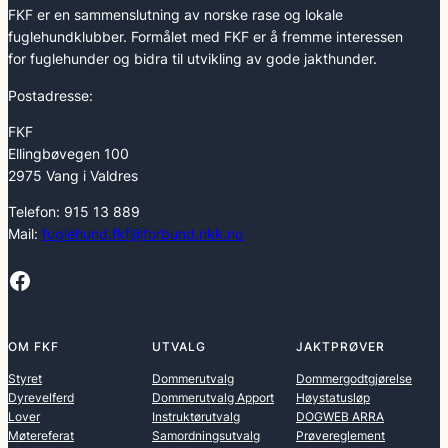
FKF er en sammenslutning av norske rase og lokale
fuglehundklubber. Formålet med FKF er å fremme interessen
for fuglehunder og bidra til utvikling av gode jakthunder.
Postadresse:
FKF
Ellingbøvegen 100
2975 Vang i Valdres
Telefon: 915 13 889
Mail:
fuglehund.fkf@forbund.nkk.no
Facebook
OM FKF
UTVALG
JAKTPRØVER
Styret
Dommerutvalg
Dommergodtgjørelse
Dyrevelferd
Dommerutvalg Apport
Høystatusløp
Lover
Instruktørutvalg
DOGWEB ARRA
Møtereferat
Samordningsutvalg
Prøvereglement