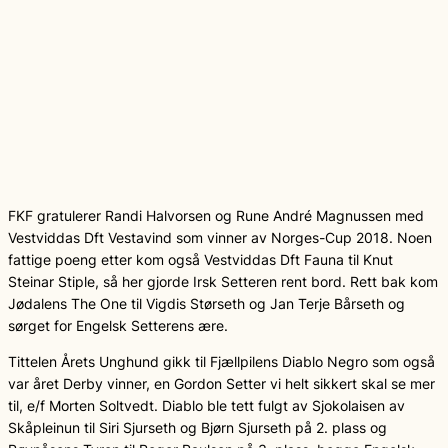
FKF gratulerer Randi Halvorsen og Rune André Magnussen med
Vestviddas Dft Vestavind som vinner av Norges-Cup 2018. Noen
fattige poeng etter kom også Vestviddas Dft Fauna til Knut
Steinar Stiple, så her gjorde Irsk Setteren rent bord. Rett bak kom
Jødalens The One til Vigdis Størseth og Jan Terje Bårseth og
sørget for Engelsk Setterens ære.
Tittelen Årets Unghund gikk til Fjællpilens Diablo Negro som også
var året Derby vinner, en Gordon Setter vi helt sikkert skal se mer
til, e/f Morten Soltvedt. Diablo ble tett fulgt av Sjokolaisen av
Skåpleinun til Siri Sjurseth og Bjørn Sjurseth på 2. plass og