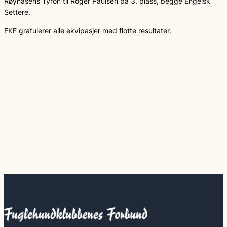
Røynåsens Tyron til Roger Paulsen på 3. plass, begge Engelsk
Settere.
FKF gratulerer alle ekvipasjer med flotte resultater.