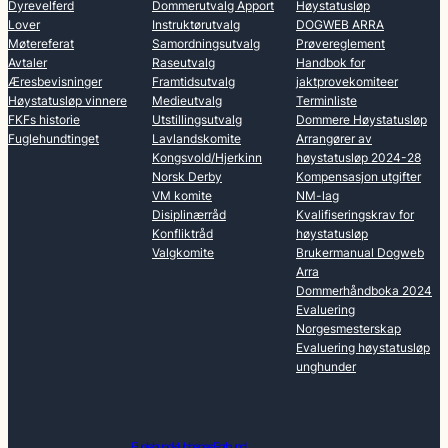
Dyrevelferd
Dommerutvalg Apport
Høystatusløp
Lover
Instruktørutvalg
DOGWEB ARRA
Møtereferat
Samordningsutvalg
Prøvereglement
Avtaler
Raseutvalg
Handbok for
Æresbevisninger
Framtidsutvalg
jaktprovekomiteer
Høystatusløp vinnere
Medieutvalg
Terminliste
FKFs historie
Utstillingsutvalg
Dommere Høystatusløp
Fuglehundtinget
Lavlandskomite
Arrangører av
Kongsvold/Hjerkinn
høystatusløp 2024-28
Norsk Derby
Kompensasjon utgifter
VM komite
NM-lag
Disiplinærråd
Kvalifiseringskrav for
Konfliktråd
høystatusløp
Valgkomite
Brukermanual Dogweb
Arra
Dommerhåndboka 2024
Evaluering
Norgesmesterskap
Evaluering høystatusløp
unghunder
Fuglehundklubbenes Forbund