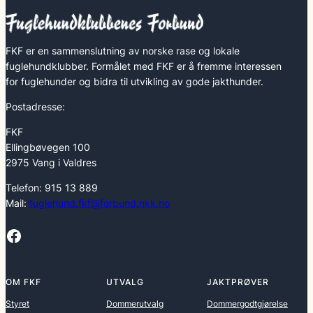
FKF er en sammenslutning av norske rase og lokale
fuglehundklubber. Formålet med FKF er å fremme interessen
for fuglehunder og bidra til utvikling av gode jakthunder.
Postadresse:
FKF
Ellingbøvegen 100
2975 Vang i Valdres
Telefon: 915 13 889
Mail:
fuglehund.fkf@forbund.nkk.no
Facebook
OM FKF
UTVALG
JAKTPRØVER
Styret
Dommerutvalg
Dommergodtgjørelse