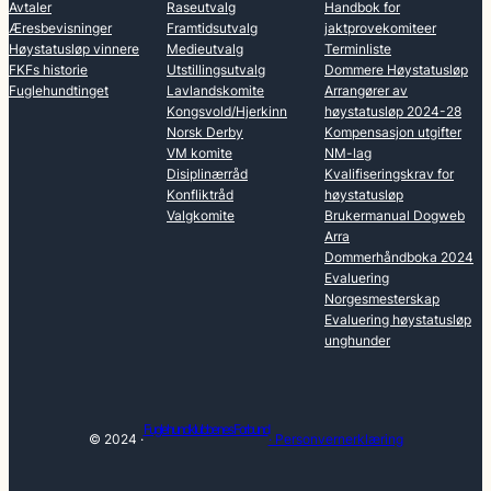
Avtaler
Raseutvalg
Handbok for
Æresbevisninger
Framtidsutvalg
jaktprovekomiteer
Høystatusløp vinnere
Medieutvalg
Terminliste
FKFs historie
Utstillingsutvalg
Dommere Høystatusløp
Fuglehundtinget
Lavlandskomite
Arrangører av
Kongsvold/Hjerkinn
høystatusløp 2024-28
Norsk Derby
Kompensasjon utgifter
VM komite
NM-lag
Disiplinærråd
Kvalifiseringskrav for
Konfliktråd
høystatusløp
Valgkomite
Brukermanual Dogweb
Arra
Dommerhåndboka 2024
Evaluering
Norgesmesterskap
Evaluering høystatusløp
unghunder
Fuglehundklubbenes Forbund
© 2024 ·
· Personvernerklæring