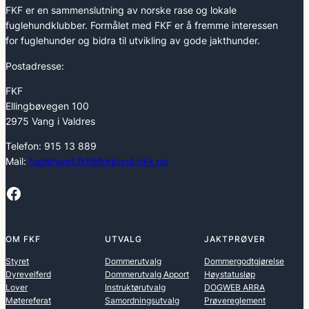
FKF er en sammenslutning av norske rase og lokale
fuglehundklubber. Formålet med FKF er å fremme interessen
for fuglehunder og bidra til utvikling av gode jakthunder.
Postadresse:
FKF
Ellingbøvegen 100
2975 Vang i Valdres
Telefon: 915 13 889
Mail:
fuglehund.fkf@forbund.nkk.no
Facebook
OM FKF
UTVALG
JAKTPRØVER
Styret
Dommerutvalg
Dommergodtgjørelse
Dyrevelferd
Dommerutvalg Apport
Høystatusløp
Lover
Instruktørutvalg
DOGWEB ARRA
Møtereferat
Samordningsutvalg
Prøvereglement