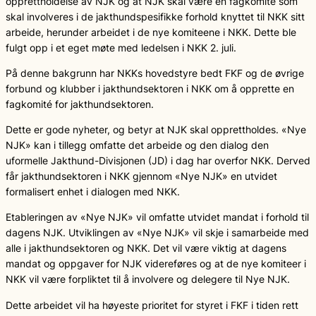
opprettholdelse av NJK og at NJK skal være en fagkomite som
skal involveres i de jakthundspesifikke forhold knyttet til NKK sitt
arbeide, herunder arbeidet i de nye komiteene i NKK. Dette ble
fulgt opp i et eget møte med ledelsen i NKK 2. juli.
På denne bakgrunn har NKKs hovedstyre bedt FKF og de øvrige
forbund og klubber i jakthundsektoren i NKK om å opprette en
fagkomité for jakthundsektoren.
Dette er gode nyheter, og betyr at NJK skal opprettholdes. «Nye
NJK» kan i tillegg omfatte det arbeide og den dialog den
uformelle Jakthund-Divisjonen (JD) i dag har overfor NKK. Derved
får jakthundsektoren i NKK gjennom «Nye NJK» en utvidet
formalisert enhet i dialogen med NKK.
Etableringen av «Nye NJK» vil omfatte utvidet mandat i forhold til
dagens NJK. Utviklingen av «Nye NJK» vil skje i samarbeide med
alle i jakthundsektoren og NKK. Det vil være viktig at dagens
mandat og oppgaver for NJK videreføres og at de nye komiteer i
NKK vil være forpliktet til å involvere og delegere til Nye NJK.
Dette arbeidet vil ha høyeste prioritet for styret i FKF i tiden rett