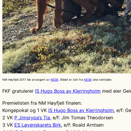
NM Høyfjell 2017 ble arrangert av
NESK
. Bildet er tatt fra
NESK
sine nettsider.
FKF gratulerer
IS Hugo Boss av Kjerringholm
med eier Gei
Premielisten fra NM Høyfjell finalen:
Kongepokal og 1 VK
IS Hugo Boss av Kjerringholm
, e/f: 
2 VK
P Jimsrypa’s Tia
, e/f: Jim Tomas Theodorsen
3 VK
ES Løvenskarets Birk
, e/f: Roald Arntsen