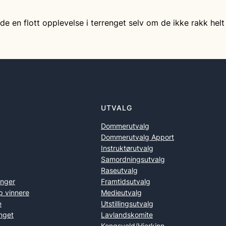
de en flott opplevelse i terrenget selv om de ikke rakk helt
UTVALG
Dommerutvalg
Dommerutvalg Apport
Instruktørutvalg
Samordningsutvalg
Raseutvalg
inger
Framtidsutvalg
p vinnere
Medieutvalg
e
Utstillingsutvalg
nget
Lavlandskomite
Kongsvold/Hjerkinn