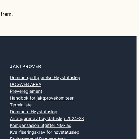
 frem.
JAKTPRØVER
Dommergodtgjørelse Høystatusløp
DOGWEB ARRA
Prøvereglement
Handbok for jaktprovekomiteer
Terminliste
Dommere Høystatusløp
Arrangører av høystatusløp 2024-28
Kompensasjon utgifter NM-lag
Kvalifiseringskrav for høystatusløp
Brukermanual Dogweb Arra