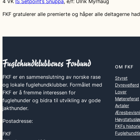
4 VK
IS Setpoint’s Snuppa
, e/f: Ulrik Myrhaug
FKF gratulerer alle premierte og håper alle deltagerne had
OM FKF
FKF er en sammenslutning av norske rase
Styret
og lokale fuglehundklubber. Formålet med
Dyrevelferd
Lover
FKF er å fremme interessen for
Møtereferat
fuglehunder og bidra til utvikling av gode
Avtaler
jakthunder.
Æresbevisn
Høystatuslø
Postadresse:
FKFs histori
Fuglehundti
FKF