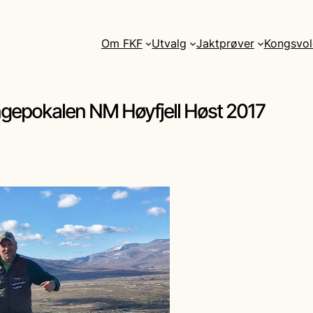
Om FKF
Utvalg
Jaktprøver
Kongsvol
ngepokalen NM Høyfjell Høst 2017