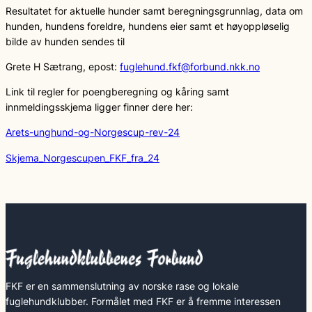
Resultatet for aktuelle hunder samt beregningsgrunnlag, data om
hunden, hundens foreldre, hundens eier samt et høyoppløselig
bilde av hunden sendes til
Grete H Sætrang, epost:
fuglehund.fkf@forbund.nkk.no
Link til regler for poengberegning og kåring samt
innmeldingsskjema ligger finner dere her:
Arets-unghund-og-Norgescup-rev-24
Skjema_Norgescupen_FKF_fra_24
FKF er en sammenslutning av norske rase og lokale
fuglehundklubber. Formålet med FKF er å fremme interessen