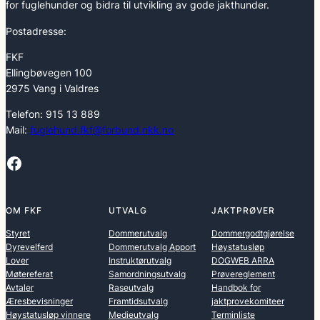
for fuglehunder og bidra til utvikling av gode jakthunder.
Postadresse:
FKF
Ellingbøvegen 100
2975 Vang i Valdres
Telefon: 915 13 889
Mail:
fuglehund.fkf@forbund.nkk.no
Facebook
OM FKF
UTVALG
JAKTPRØVER
Styret
Dommerutvalg
Dommergodtgjørelse
Dyrevelferd
Dommerutvalg Apport
Høystatusløp
Lover
Instruktørutvalg
DOGWEB ARRA
Møtereferat
Samordningsutvalg
Prøvereglement
Avtaler
Raseutvalg
Handbok for
Æresbevisninger
Framtidsutvalg
jaktprovekomiteer
Høystatusløp vinnere
Medieutvalg
Terminliste