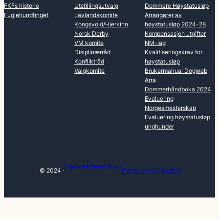
FKFs historie
Utstillingsutvalg
Dommere Høystatusløp
Fuglehundtinget
Lavlandskomite
Arrangører av
Kongsvold/Hjerkinn
høystatusløp 2024-28
Norsk Derby
Kompensasjon utgifter
VM komite
NM-lag
Disiplinærråd
Kvalifiseringskrav for
Konfliktråd
høystatusløp
Valgkomite
Brukermanual Dogweb
Arra
Dommerhåndboka 2024
Evaluering
Norgesmesterskap
Evaluering høystatusløp
unghunder
Fuglehundklubbenes Forbund
© 2024 ·
· Personvernerklæring