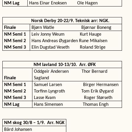
NM Lag
Hans Einar Enoksen
Ole Hagen
Norsk Derby 20-22/9. Teknisk arr: NGK.
Finale
Bjørn Watle
Bjørnar Boneng
NM Semi 1
Leiv Jonny Weum
Kurt Hauge
NM Semi 2
Hans Andreas Øygarden
Rune Mikalsen
NM Semi 3
Elin Dugstad Veseth
Roland Strige
NM lavland 10-13/10.
Arr. ØFK
Oddgeir Andersen
Thor Bernard
Finale
Sagland
NM Semi 1
Samuel Larsen
Birger Hermansen
NM Semi 2
Torfinn Lyngroth
Tom Erik Øygard
NM Semi 3
Lasse Kvam
Roger Størseth
NM Lag
Hans Simensen
Thomas Engh
NM skog 30/8 – 1/9.
Arr. NGK
Bård Johansen