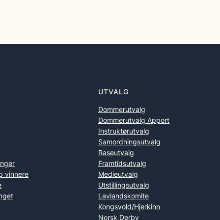
UTVALG
Dommerutvalg
Dommerutvalg Apport
Instruktørutvalg
Samordningsutvalg
Raseutvalg
inger
Framtidsutvalg
p vinnere
Medieutvalg
e
Utstillingsutvalg
nget
Lavlandskomite
Kongsvold/Hjerkinn
Norsk Derby