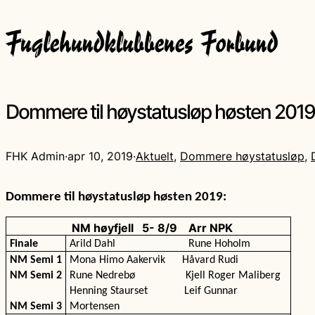
Dommere til høystatusløp høsten 2019
FHK Admin
·
apr 10, 2019
·
Aktuelt
, 
Dommere høystatusløp
, 
Dommere til høystatusløp høsten 2019:
NM høyfjell
5- 8/9
Arr NPK
Finale
Arild Dahl
Rune Hoholm
NM Semi 1
Mona Himo Aakervik
Håvard Rudi
NM Semi 2
Rune Nedrebø
Kjell Roger Maliberg
Henning Staurset
Leif Gunnar
NM Semi 3
Mortensen