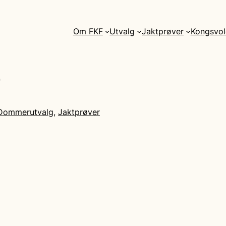
Om FKF
Utvalg
Jaktprøver
Kongsvol
Dommerutvalg
, 
Jaktprøver