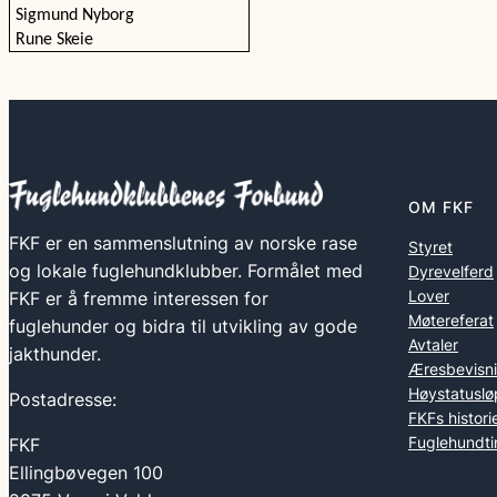
Sigmund Nyborg
Rune Skeie
OM FKF
FKF er en sammenslutning av norske rase
Styret
og lokale fuglehundklubber. Formålet med
Dyrevelferd
Lover
FKF er å fremme interessen for
Møtereferat
fuglehunder og bidra til utvikling av gode
Avtaler
jakthunder.
Æresbevisn
Høystatuslø
Postadresse:
FKFs histori
Fuglehundti
FKF
Ellingbøvegen 100