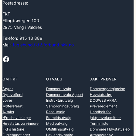
Postadresse:
FKF
Ellingbøvegen 100
2975 Vang i Valdres
Telefon: 915 13 889
Mail:
fuglehund.fkf@forbund.nkk.no
Facebook
OM FKF
UTVALG
JAKTPRØVER
Styret
Dommerutvalg
Dommergodtgjørelse
Dyrevelferd
Dommerutvalg Apport
Høystatusløp
Lover
Instruktørutvalg
DOGWEB ARRA
Møtereferat
Samordningsutvalg
Prøvereglement
Avtaler
Raseutvalg
Handbok for
Æresbevisninger
Framtidsutvalg
jaktprovekomiteer
Høystatusløp vinnere
Medieutvalg
Terminliste
FKFs historie
Utstillingsutvalg
Dommere Høystatusløp
Fuglehundtinget
Lavlandskomite
Arrangører av