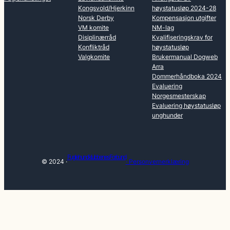
Kongsvold/Hjerkinn
høystatusløp 2024-28
Norsk Derby
Kompensasjon utgifter
VM komite
NM-lag
Disiplinærråd
Kvalifiseringskrav for
Konfliktråd
høystatusløp
Valgkomite
Brukermanual Dogweb
Arra
Dommerhåndboka 2024
Evaluering
Norgesmesterskap
Evaluering høystatusløp
unghunder
Fuglehundklubbenes Forbund
© 2024 ·
· Personvernerklæring