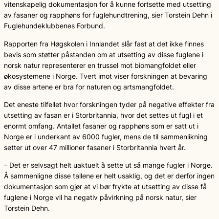
vitenskapelig dokumentasjon for å kunne fortsette med utsetting
av fasaner og rapphøns for fuglehundtrening, sier Torstein Dehn i
Fuglehundeklubbenes Forbund.
Rapporten fra Høgskolen i Innlandet slår fast at det ikke finnes
bevis som støtter påstanden om at utsetting av disse fuglene i
norsk natur representerer en trussel mot biomangfoldet eller
økosystemene i Norge. Tvert imot viser forskningen at bevaring
av disse artene er bra for naturen og artsmangfoldet.
Det eneste tilfellet hvor forskningen tyder på negative effekter fra
utsetting av fasan er i Storbritannia, hvor det settes ut fugl i et
enormt omfang. Antallet fasaner og rapphøns som er satt ut i
Norge er i underkant av 6000 fugler, mens de til sammenlikning
setter ut over 47 millioner fasaner i Storbritannia hvert år.
– Det er selvsagt helt uaktuelt å sette ut så mange fugler i Norge.
Å sammenligne disse tallene er helt usaklig, og det er derfor ingen
dokumentasjon som gjør at vi bør frykte at utsetting av disse få
fuglene i Norge vil ha negativ påvirkning på norsk natur, sier
Torstein Dehn.