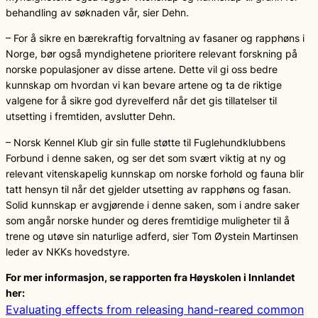
behandling av søknaden vår, sier Dehn.
– For å sikre en bærekraftig forvaltning av fasaner og rapphøns i
Norge, bør også myndighetene prioritere relevant forskning på
norske populasjoner av disse artene. Dette vil gi oss bedre
kunnskap om hvordan vi kan bevare artene og ta de riktige
valgene for å sikre god dyrevelferd når det gis tillatelser til
utsetting i fremtiden, avslutter Dehn.
– Norsk Kennel Klub gir sin fulle støtte til Fuglehundklubbens
Forbund i denne saken, og ser det som svært viktig at ny og
relevant vitenskapelig kunnskap om norske forhold og fauna blir
tatt hensyn til når det gjelder utsetting av rapphøns og fasan.
Solid kunnskap er avgjørende i denne saken, som i andre saker
som angår norske hunder og deres fremtidige muligheter til å
trene og utøve sin naturlige adferd, sier Tom Øystein Martinsen
leder av NKKs hovedstyre.
For mer informasjon, se rapporten fra Høyskolen i Innlandet
her:
Evaluating effects from releasing hand-reared common