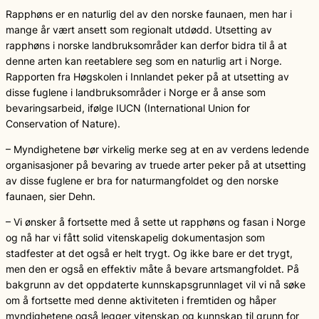
Rapphøns er en naturlig del av den norske faunaen, men har i
mange år vært ansett som regionalt utdødd. Utsetting av
rapphøns i norske landbruksområder kan derfor bidra til å at
denne arten kan reetablere seg som en naturlig art i Norge.
Rapporten fra Høgskolen i Innlandet peker på at utsetting av
disse fuglene i landbruksområder i Norge er å anse som
bevaringsarbeid, ifølge IUCN (International Union for
Conservation of Nature).
– Myndighetene bør virkelig merke seg at en av verdens ledende
organisasjoner på bevaring av truede arter peker på at utsetting
av disse fuglene er bra for naturmangfoldet og den norske
faunaen, sier Dehn.
– Vi ønsker å fortsette med å sette ut rapphøns og fasan i Norge
og nå har vi fått solid vitenskapelig dokumentasjon som
stadfester at det også er helt trygt. Og ikke bare er det trygt,
men den er også en effektiv måte å bevare artsmangfoldet. På
bakgrunn av det oppdaterte kunnskapsgrunnlaget vil vi nå søke
om å fortsette med denne aktiviteten i fremtiden og håper
myndighetene også legger vitenskap og kunnskap til grunn for