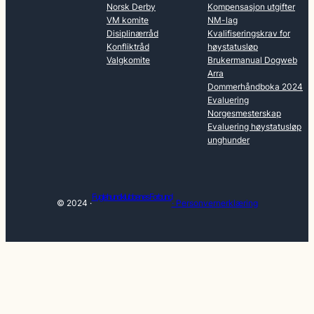
Norsk Derby
Kompensasjon utgifter
VM komite
NM-lag
Disiplinærråd
Kvalifiseringskrav for
Konfliktråd
høystatusløp
Valgkomite
Brukermanual Dogweb
Arra
Dommerhåndboka 2024
Evaluering
Norgesmesterskap
Evaluering høystatusløp
unghunder
Fuglehundklubbenes Forbund
© 2024 ·
· Personvernerklæring