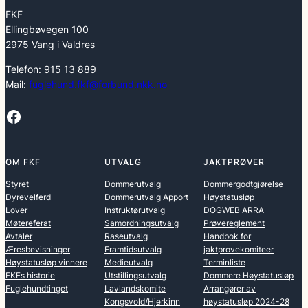
FKF
Ellingbøvegen 100
2975 Vang i Valdres
Telefon: 915 13 889
Mail:
fuglehund.fkf@forbund.nkk.no
Facebook
OM FKF
UTVALG
JAKTPRØVER
Styret
Dommerutvalg
Dommergodtgjørelse
Dyrevelferd
Dommerutvalg Apport
Høystatusløp
Lover
Instruktørutvalg
DOGWEB ARRA
Møtereferat
Samordningsutvalg
Prøvereglement
Avtaler
Raseutvalg
Handbok for
Æresbevisninger
Framtidsutvalg
jaktprovekomiteer
Høystatusløp vinnere
Medieutvalg
Terminliste
FKFs historie
Utstillingsutvalg
Dommere Høystatusløp
Fuglehundtinget
Lavlandskomite
Arrangører av
Kongsvold/Hjerkinn
høystatusløp 2024-28