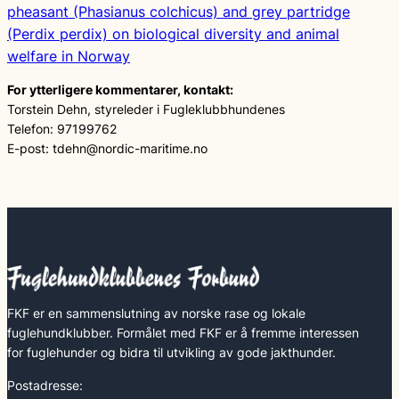
pheasant (Phasianus colchicus) and grey partridge
(Perdix perdix) on biological diversity and animal
welfare in Norway
For ytterligere kommentarer, kontakt:
Torstein Dehn, styreleder i Fugleklubbhundenes
Telefon: 97199762
E-post: tdehn@nordic-maritime.no
FKF er en sammenslutning av norske rase og lokale
fuglehundklubber. Formålet med FKF er å fremme interessen
for fuglehunder og bidra til utvikling av gode jakthunder.
Postadresse: