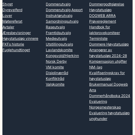
Styret
Dommerutvalg
Dommergodtgjørelse
Dyrevelferd
Dommerutvalg Apport
Høystatusløp
Lover
Instruktørutvalg
DOGWEB ARRA
Møtereferat
Samordningsutvalg
Prøvereglement
Avtaler
Raseutvalg
Handbok for
Æresbevisninger
Framtidsutvalg
jaktprovekomiteer
Høystatusløp vinnere
Medieutvalg
Terminliste
FKFs historie
Utstillingsutvalg
Dommere Høystatusløp
Fuglehundtinget
Lavlandskomite
Arrangører av
Kongsvold/Hjerkinn
høystatusløp 2024-28
Norsk Derby
Kompensasjon utgifter
VM komite
NM-lag
Disiplinærråd
Kvalifiseringskrav for
Konfliktråd
høystatusløp
Valgkomite
Brukermanual Dogweb
Arra
Dommerhåndboka 2024
Evaluering
Norgesmesterskap
Evaluering høystatusløp
unghunder