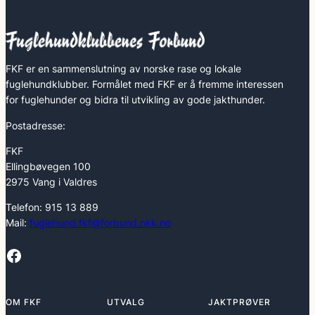
FKF er en sammenslutning av norske rase og lokale
fuglehundklubber. Formålet med FKF er å fremme interessen
for fuglehunder og bidra til utvikling av gode jakthunder.
Postadresse:
FKF
Ellingbøvegen 100
2975 Vang i Valdres
Telefon: 915 13 889
Mail:
fuglehund.fkf@forbund.nkk.no
Facebook
OM FKF
UTVALG
JAKTPRØVER