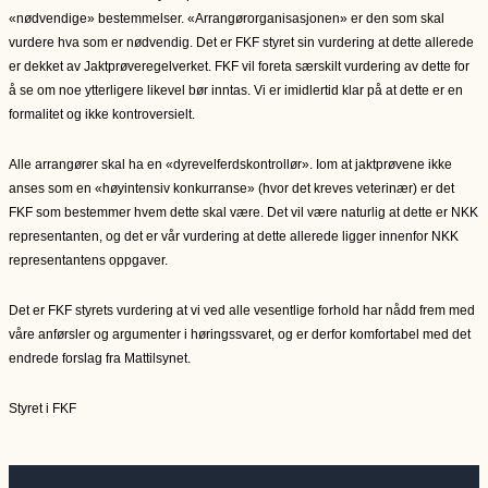
«nødvendige» bestemmelser. «Arrangørorganisasjonen» er den som skal
vurdere hva som er nødvendig. Det er FKF styret sin vurdering at dette allerede
er dekket av Jaktprøveregelverket. FKF vil foreta særskilt vurdering av dette for
å se om noe ytterligere likevel bør inntas. Vi er imidlertid klar på at dette er en
formalitet og ikke kontroversielt.
Alle arrangører skal ha en «dyrevelferdskontrollør». Iom at jaktprøvene ikke
anses som en «høyintensiv konkurranse» (hvor det kreves veterinær) er det
FKF som bestemmer hvem dette skal være. Det vil være naturlig at dette er NKK
representanten, og det er vår vurdering at dette allerede ligger innenfor NKK
representantens oppgaver.
Det er FKF styrets vurdering at vi ved alle vesentlige forhold har nådd frem med
våre anførsler og argumenter i høringssvaret, og er derfor komfortabel med det
endrede forslag fra Mattilsynet.
Styret i FKF