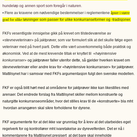
hundeløp og
annen sport som foregår i naturen
.
• Flere av kravene om nødvendige bestemmelser i reglementene
åpner i større
grad for ulike
løsninger som passer for ulike konkurranseformer og -tradisjoner.
FKFs vesentligste innsigelse gikk på krevet om tilstedeværelse av
«stevneveterinær» på jaktprøver, som var formulert slik at det skulle følge egen
veterinær med på hvert parti. Dette ville vært uoverkommelig både praktisk og
økonomisk. Ved at de mest krevende tiltak er knyttet til «
høyintensive
konkurranser»
og jaktprøver faller utenfor dette, så gjelder hverken kravet om
stevneveterinær eller andre krav for «høyintensive konkurranser» for jaktprøver.
Mattilsynet har i samsvar med FKFs argumentasjon fulgt den svenske modellen.
FKF er også blitt hørt med at områdene for jaktprøver ikke kan likestilles med
arenaer. Det endrede forslag fra Mattilsynet skiller mellom konstruerte og
naturgitte konkurranseområder, hvor det stilles krav til de «konstruerte» bla mht
hvordan arrangøren skal sikre forholdene for dyrene.
FKF argumenterte for at det ikke var grunnlag for å krev at det utarbeides eget
regelverk for og kontrollører mht ivaretakelse av dyrevelferden. Det er nå i
kommentarene fra Mattilsynet presisert at det bare skal inneholde