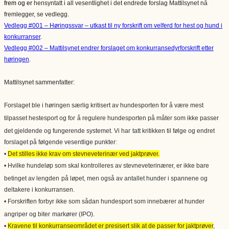
frem og er
hensyntatt i all vesentlighet i det endrede forslag Mattilsynet nå
fremlegger, se vedlegg.
Vedlegg #001 – Høringssvar – utkast til ny forskrift om velferd for hest og hund i
konkurranser
.
Vedlegg #002 – Mattilsynet endrer forslaget om konkurransedyrforskrift etter
høringen
.
Mattilsynet sammenfatter:
Forslaget ble i høringen særlig kritisert av hundesporten for å være mest
tilpasset hestesport og for
å regulere hundesporten på måter som ikke passer
det gjeldende og fungerende systemet. Vi har
tatt kritikken til følge og endret
forslaget på følgende vesentlige punkter
:
•
Det stilles ikke krav om stevneveterinær ved jaktprøver
.
• Hvilke hundeløp som skal kontrolleres av stevneveterinærer, er ikke bare
betinget av lengden
på løpet
,
men også av antallet hunder i spannene og
deltakere i konkurransen.
• Forskriften forbyr ikke som sådan hundesport som innebærer at hunder
angriper og biter
markører (IPO).
•
Kravene til konkurranseområdet er presisert slik at de passer for jaktprøver
,